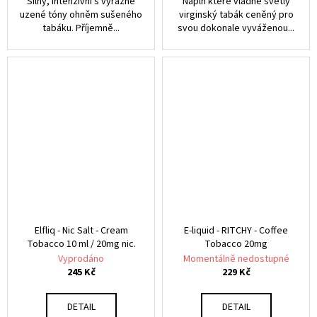
Silný, intenzivní s výrazné
Náplň které vládne světlý
uzené tóny ohněm sušeného
virginský tabák ceněný pro
tabáku. Příjemně...
svou dokonale vyváženou...
Elfliq - Nic Salt - Cream
E-liquid - RITCHY - Coffee
Tobacco 10 ml / 20mg nic.
Tobacco 20mg
Vyprodáno
Momentálně nedostupné
245 Kč
229 Kč
DETAIL
DETAIL