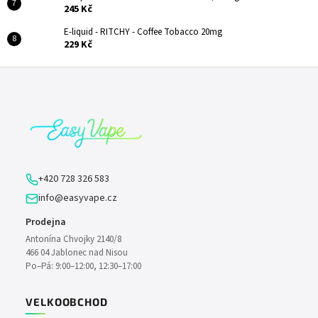
245 Kč
E-liquid - RITCHY - Coffee Tobacco 20mg
229 Kč
Z
á
p
a
t
í
+420 728 326 583
info@easyvape.cz
Prodejna
Antonína Chvojky 2140/8
466 04 Jablonec nad Nisou
Po–Pá: 9:00–12:00, 12:30–17:00
VELKOOBCHOD