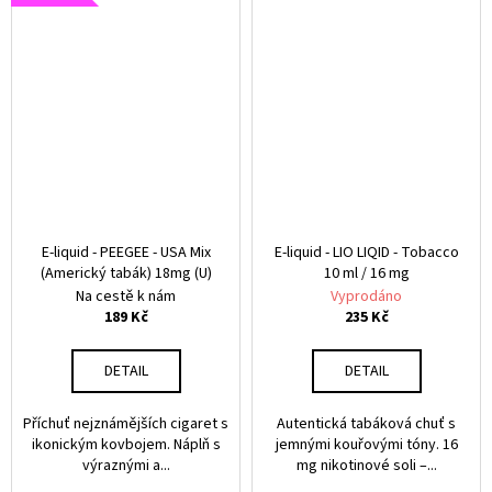
E
A
L
I
Q
U
I
E-liquid - PEEGEE - USA Mix
E-liquid - LIO LIQID - Tobacco
(Americký tabák) 18mg (U)
10 ml / 16 mg
D
Na cestě k nám
Vyprodáno
189 Kč
235 Kč
Y
DETAIL
DETAIL
Příchuť nejznámějších cigaret s
Autentická tabáková chuť s
ikonickým kovbojem. Náplň s
jemnými kouřovými tóny. 16
výraznými a...
mg nikotinové soli –...