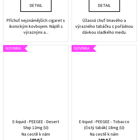
DETAIL
DETAIL
Příchuť nejznámějších cigaret s
Úžasná chuť tmavého a
ikonickým kovbojem. Náplň s
výrazného tabáčku s pořádnou
výraznými a...
dávkou sladkého medu.
NOVINKA
NOVINKA
E-liquid - PEEGEE - Desert
E-liquid - PEEGEE - Tobacco
Ship 12mg (U)
(čistý tabák) 18mg (U)
Na cestě k nám
Na cestě k nám