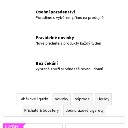
č
D
u
N
Osobní poradenství
j
Poradíme s výběrem přímo na prodejně
e
O
m
e
R
Pravidelné novinky
Á
Nové příchutě a produkty každý týden
E-
Z
LIQUID
-
Bez čekání
RITCHY
O
-
Vybrané zboží si odneseš rovnou domů
COFFEE
V
TOBACCO
20MG
É
229
Kč
V
Tabákové liquidy
Novinky
Výprodej
Liquidy
A
Příchutě & boostery
Jednorázové cigarety
P
NOVINKA