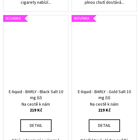
cigarety nabízí...
plnou chutí dostává...
NOVINKA
NOVINKA
E-liquid - BARLY - Black Salt 10
E-liquid - BARLY - Gold Salt 10
mg (U)
mg (U)
Na cestě k nám
Na cestě k nám
219 Kč
219 Kč
DETAIL
DETAIL