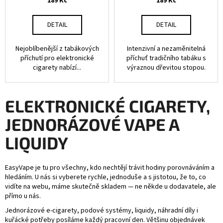
189 Kč
189 Kč
DETAIL
DETAIL
Nejoblíbenější z tabákových
Intenzivní a nezaměnitelná
příchutí pro elektronické
příchuť tradičního tabáku s
cigarety nabízí...
výraznou dřevitou stopou.
ELEKTRONICKÉ CIGARETY,
JEDNORÁZOVÉ VAPE A
LIQUIDY
EasyVape je tu pro všechny, kdo nechtějí trávit hodiny porovnáváním a
hledáním. U nás si vyberete rychle, jednoduše a s jistotou, že to, co
vidíte na webu, máme skutečně skladem — ne někde u dodavatele, ale
přímo u nás.
Jednorázové e-cigarety, podové systémy, liquidy, náhradní díly i
kuřácké potřeby posíláme každý pracovní den. Většinu objednávek