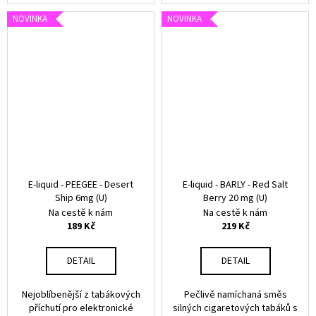
NOVINKA
NOVINKA
E-liquid - PEEGEE - Desert
E-liquid - BARLY - Red Salt
Ship 6mg (U)
Berry 20 mg (U)
Na cestě k nám
Na cestě k nám
189 Kč
219 Kč
DETAIL
DETAIL
Nejoblíbenější z tabákových
Pečlivě namíchaná směs
příchutí pro elektronické
silných cigaretových tabáků s