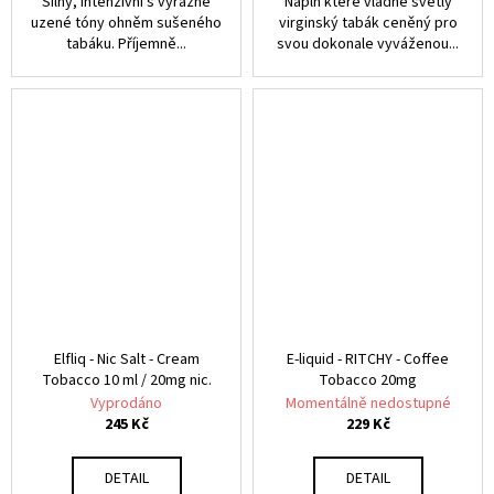
Silný, intenzivní s výrazné
Náplň které vládne světlý
uzené tóny ohněm sušeného
virginský tabák ceněný pro
tabáku. Příjemně...
svou dokonale vyváženou...
Elfliq - Nic Salt - Cream
E-liquid - RITCHY - Coffee
Tobacco 10 ml / 20mg nic.
Tobacco 20mg
Vyprodáno
Momentálně nedostupné
245 Kč
229 Kč
DETAIL
DETAIL