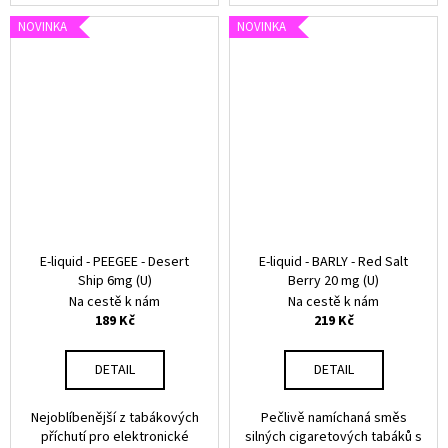
NOVINKA
NOVINKA
E-liquid - PEEGEE - Desert
E-liquid - BARLY - Red Salt
Ship 6mg (U)
Berry 20 mg (U)
Na cestě k nám
Na cestě k nám
189 Kč
219 Kč
DETAIL
DETAIL
Nejoblíbenější z tabákových
Pečlivě namíchaná směs
příchutí pro elektronické
silných cigaretových tabáků s