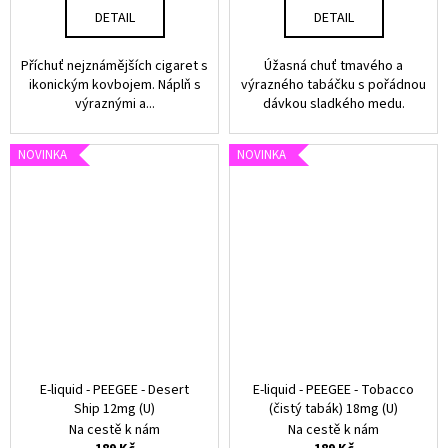
DETAIL
DETAIL
Příchuť nejznámějších cigaret s
Úžasná chuť tmavého a
ikonickým kovbojem. Náplň s
výrazného tabáčku s pořádnou
výraznými a...
dávkou sladkého medu.
NOVINKA
NOVINKA
E-liquid - PEEGEE - Desert
E-liquid - PEEGEE - Tobacco
Ship 12mg (U)
(čistý tabák) 18mg (U)
Na cestě k nám
Na cestě k nám