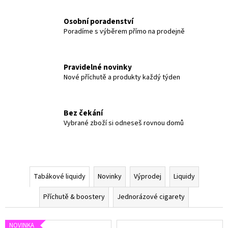
č
D
u
N
Osobní poradenství
j
Poradíme s výběrem přímo na prodejně
e
O
m
e
R
Pravidelné novinky
Á
Nové příchutě a produkty každý týden
E-
Z
LIQUID
-
Bez čekání
PEEGEE
O
-
Vybrané zboží si odneseš rovnou domů
DESERT
V
SHIP
6MG
É
(U)
189
V
Tabákové liquidy
Novinky
Výprodej
Liquidy
Kč
A
Příchutě & boostery
Jednorázové cigarety
P
NOVINKA