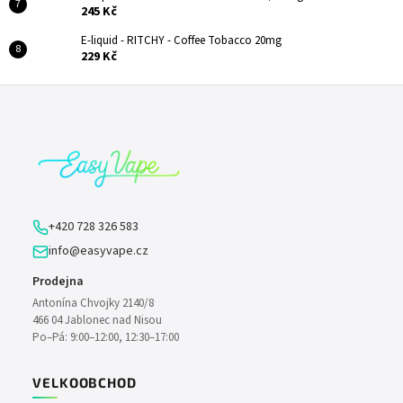
245 Kč
E-liquid - RITCHY - Coffee Tobacco 20mg
229 Kč
Z
á
p
a
t
í
+420 728 326 583
info@easyvape.cz
Prodejna
Antonína Chvojky 2140/8
466 04 Jablonec nad Nisou
Po–Pá: 9:00–12:00, 12:30–17:00
VELKOOBCHOD