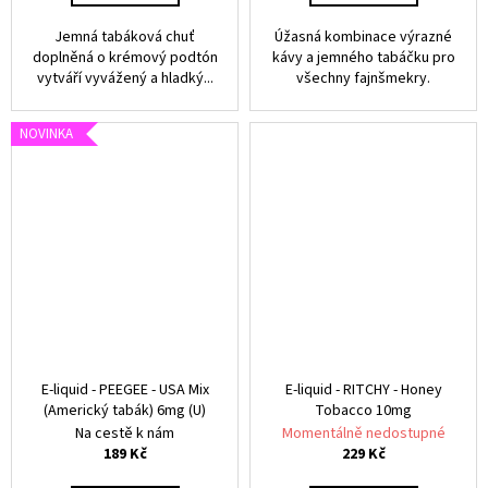
Jemná tabáková chuť
Úžasná kombinace výrazné
doplněná o krémový podtón
kávy a jemného tabáčku pro
vytváří vyvážený a hladký...
všechny fajnšmekry.
NOVINKA
E-liquid - PEEGEE - USA Mix
E-liquid - RITCHY - Honey
(Americký tabák) 6mg (U)
Tobacco 10mg
Na cestě k nám
Momentálně nedostupné
189 Kč
229 Kč