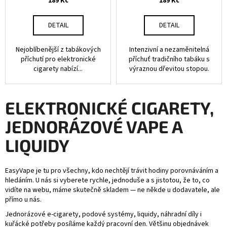
189 Kč
189 Kč
DETAIL
DETAIL
Nejoblíbenější z tabákových
Intenzivní a nezaměnitelná
příchutí pro elektronické
příchuť tradičního tabáku s
cigarety nabízí...
výraznou dřevitou stopou.
ELEKTRONICKÉ CIGARETY,
JEDNORÁZOVÉ VAPE A
LIQUIDY
EasyVape je tu pro všechny, kdo nechtějí trávit hodiny porovnáváním a
hledáním. U nás si vyberete rychle, jednoduše a s jistotou, že to, co
vidíte na webu, máme skutečně skladem — ne někde u dodavatele, ale
přímo u nás.
Jednorázové e-cigarety, podové systémy, liquidy, náhradní díly i
kuřácké potřeby posíláme každý pracovní den. Většinu objednávek