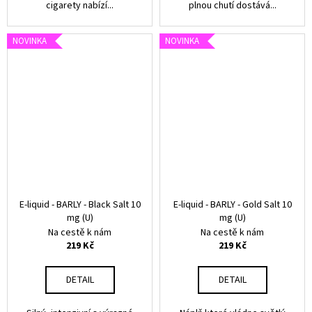
cigarety nabízí...
plnou chutí dostává...
NOVINKA
NOVINKA
E-liquid - BARLY - Black Salt 10
E-liquid - BARLY - Gold Salt 10
mg (U)
mg (U)
Na cestě k nám
Na cestě k nám
219 Kč
219 Kč
DETAIL
DETAIL