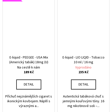
E
A
L
I
Q
U
I
E-liquid - PEEGEE - USA Mix
E-liquid - LIO LIQID - Tobacco
(Americký tabák) 18mg (U)
10 ml / 16 mg
D
Na cestě k nám
Vyprodáno
189 Kč
235 Kč
Y
DETAIL
DETAIL
Příchuť nejznámějších cigaret s
Autentická tabáková chuť s
ikonickým kovbojem. Náplň s
jemnými kouřovými tóny. 16
výraznými a...
mg nikotinové soli –...