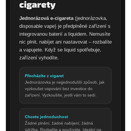
č
cigarety
u
j
Jednorázová e-cigareta
(jednorázovka,
e
m
disposable vape) je předplněné zařízení s
e
integrovanou baterií a liquidem. Nemusíte
nic plnit, nabíjet ani nastavovat – rozbalíte
E-
a vapujete. Když se liquid spotřebuje,
LIQUID
zařízení vyhodíte.
-
BARLY
-
BLACK
Přecházíte z cigaret
SALT
Jednorázovka je nejjednodušší způsob, jak
10
vyzkoušet vapování bez investice do
MG
(U)
zařízení. Vyzkoušíte, jestli vám to sedí.
219
Kč
Chcete jednoduchost
Žádné plnění, žádné nabíjení, žádná
údržba. Rozbalíte a používáte. Ideální na