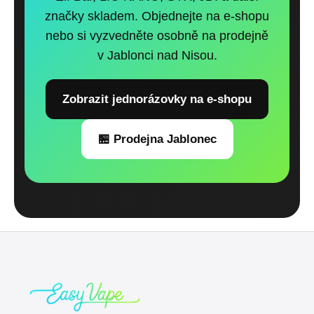
značky skladem. Objednejte na e-shopu
nebo si vyzvedněte osobně na prodejně
v Jablonci nad Nisou.
Zobrazit jednorázovky na e-shopu
🏪 Prodejna Jablonec
Z
á
p
a
t