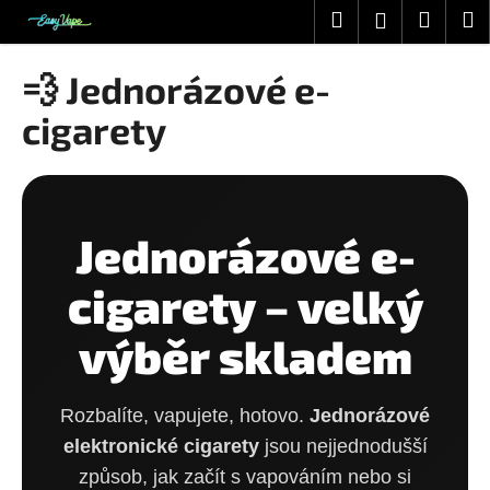
K
Přejít
Hledat
Nákup
M
Přihlášení
na
o
obsah
Zpět
Zpět
košík
š
💨 Jednorázové e-
í
C
cigarety
k
o
p
o
t
Jednorázové e-
ř
e
cigarety – velký
b
výběr skladem
u
j
e
Rozbalíte, vapujete, hotovo.
Jednorázové
t
elektronické cigarety
jsou nejjednodušší
e
způsob, jak začít s vapováním nebo si
n