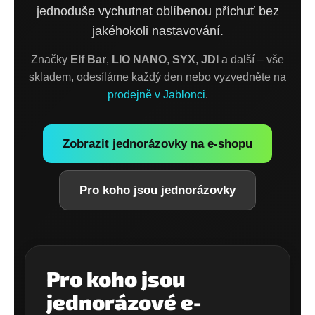
jednoduše vychutnat oblíbenou příchuť bez
a
jakéhokoli nastavování.
j
í
Značky
Elf Bar
,
LIO NANO
,
SYX
,
JDI
a další – vše
t
skladem, odesíláme každý den nebo vyzvedněte na
?
prodejně v Jablonci
.
Zobrazit jednorázovky na e-shopu
HLEDAT
Pro koho jsou jednorázovky
D
o
p
o
Pro koho jsou
r
jednorázové e-
u