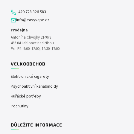
í
+420 728 326 583
info@easyvape.cz
Prodejna
Antonína Chvojky 2140/8
466 04 Jablonec nad Nisou
Po–Pá: 9:00–12:00, 12:30–17:00
VELKOOBCHOD
Elektronické cigarety
Psychoaktivní kanabinoidy
Kuřácké potřeby
Pochutiny
DŮLEŽITÉ INFORMACE