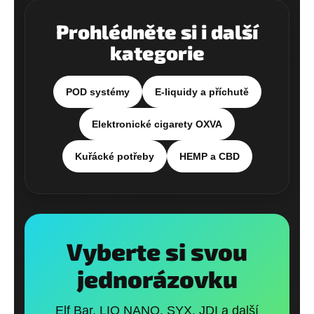
Prohlédněte si i další
kategorie
POD systémy
E-liquidy a příchutě
Elektronické cigarety OXVA
Kuřácké potřeby
HEMP a CBD
Vyberte si svou
jednorázovku
Elf Bar, LIO NANO, SYX, JDI a další