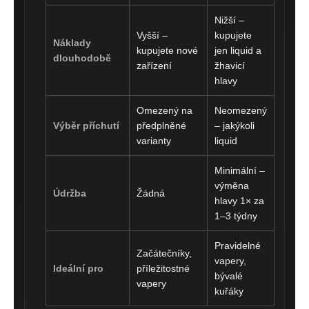
Nižší –
Vyšší –
kupujete
Náklady
kupujete nové
jen liquid a
dlouhodobě
zařízení
žhavicí
hlavy
Omezený na
Neomezený
Výběr příchutí
předplněné
– jakýkoli
varianty
liquid
Minimální –
výměna
Údržba
Žádná
hlavy 1× za
1–3 týdny
Pravidelné
Začátečníky,
vapery,
Ideální pro
příležitostné
bývalé
vapery
kuřáky