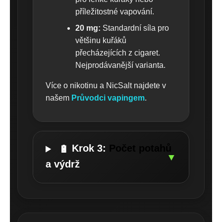
příležitostné vapování.
20 mg:
Standardní síla pro
většinu kuřáků
přecházejících z cigaret.
Nejprodávanější varianta.
Více o nikotinu a NicSalt najdete v
našem
Průvodci vapingem
.
Krok 3:
Počet potahů
🔋
▼
a výdrž