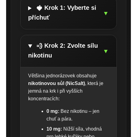
Krok 1: Vyberte si
🍓
▼
příchuť
Krok 2: Zvolte sílu
💨
▼
nikotinu
Většina jednorázovek obsahuje
nikotinovou sůl (NicSalt)
, která je
jemná na krk i při vyšších
koncentracích:
0 mg:
Bez nikotinu – jen
chuť a pára.
10 mg:
Nižší síla, vhodná
pro lehké kuřáky nebo