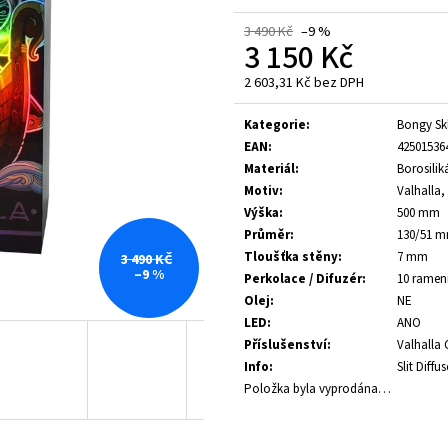
235 Kč
189 Kč
3 490 Kč
–9 %
3 150 Kč
2 603,31 Kč bez DPH
Měrná
cena:
Kategorie
:
Bongy Sk
EAN
:
42501536
Materiál
:
Borosilik
Motiv
:
Valhalla
Výška
:
500 mm
Průměr
:
130/51 
Tloušťka stěny
:
7 mm
3 490 KČ
–9 %
Perkolace / Difuzér
:
10 ramen
Olej
:
NE
LED
:
ANO
Příslušenství
:
Valhalla 
Info
:
Slit Diff
Položka byla vyprodána…