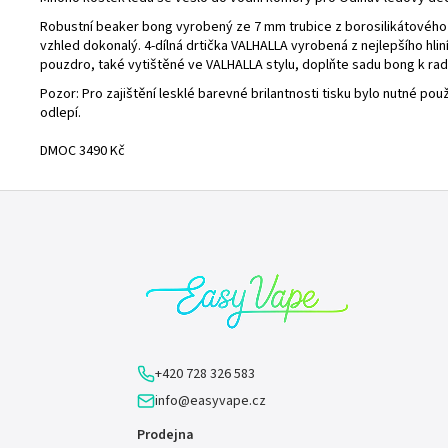
Robustní beaker bong vyrobený ze 7 mm trubice z borosilikátového sk
vzhled dokonalý. 4-dílná drtička VALHALLA vyrobená z nejlepšího hlin
pouzdro, také vytištěné ve VALHALLA stylu, doplňte sadu bong k ra
Pozor: Pro zajištění lesklé barevné brilantnosti tisku bylo nutné pou
odlepí.
DMOC 3490 Kč
Z
á
p
a
t
í
+420 728 326 583
info@easyvape.cz
Prodejna