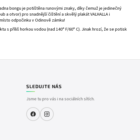
kladna bongu je potištěna runovými znaky, díky čemuž je jedinečný
ub a otvor) pro snadnější čištění a skvělý plakát VALHALLA i
a místo odpočinku v Odinově zámku!
u s příliš horkou vodou (nad 140° F/60° C). Jinak hrozí, že se potisk
SLEDUJTE NÁS
Jsme tu pro vás i na sociálních sítích.