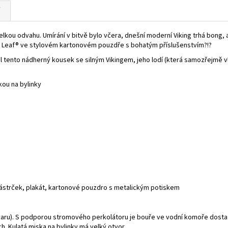
velkou odvahu. Umírání v bitvě bylo včera, dnešní moderní Viking trhá bong
k Leaf® ve stylovém kartonovém pouzdře s bohatým příslušenstvím?!?
ořil tento nádherný kousek se silným Vikingem, jeho lodí (která samozřejmě
ou na bylinky
a zástrček, plakát, kartonové pouzdro s metalickým potiskem
i varu). S podporou stromového perkolátoru je bouře ve vodní komoře dostat
. Kulatá miska na bylinky má velký otvor.