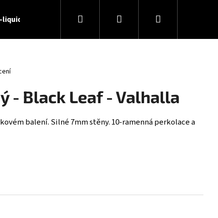
Hledat
Přihlášení
Nákupní
-liquidy
🏢 O nás
📝 Blog
📞 Kontakty
košík
cení
 - Black Leaf - Valhalla
kovém balení. Silné 7mm stěny. 10-ramenná perkolace a
 - DESERT SHIP 6MG (U)