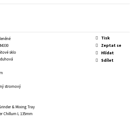
Tisk
leněné
Zeptat se
44330
átové sklo
Hlídat
, duhová
Sdílet
mm
ný stromový
Grinder & Mixing Tray
user Chillum L 135mm