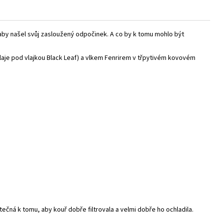
, aby našel svůj zasloužený odpočinek. A co by k tomu mohlo být
 vlaje pod vlajkou Black Leaf) a vlkem Fenrirem v třpytivém kovovém
ečná k tomu, aby kouř dobře filtrovala a velmi dobře ho ochladila.