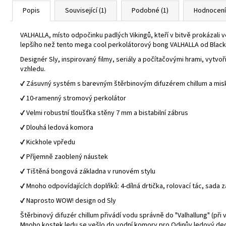
Popis
Související (1)
Podobné (1)
Hodnocení
VALHALLA, místo odpočinku padlých Vikingů, kteří v bitvě prokázali 
lepšího než tento mega cool perkolátorový bong VALHALLA od Blac
Designér Sly, inspirovaný filmy, seriály a počítačovými hrami, vytv
vzhledu.
✔️ Zásuvný systém s barevným štěrbinovým difuzérem chillum a misk
✔️ 10-ramenný stromový perkolátor
✔️ Velmi robustní tloušťka stěny 7 mm a bistabilní zábrus
✔️ Dlouhá ledová komora
✔️ Kickhole vpředu
✔️ Příjemně zaoblený náustek
✔️ Tištěná bongová základna v runovém stylu
✔️ Mnoho odpovídajících doplňků: 4-dílná drtička, rolovací tác, sad
✔️ Naprosto WOW! design od Sly
Štěrbinový difuzér chillum přivádí vodu správně do "Valhallung" (př
Mnoho kostek ledu se vešlo do vodní komory pro Odinův ledový dech