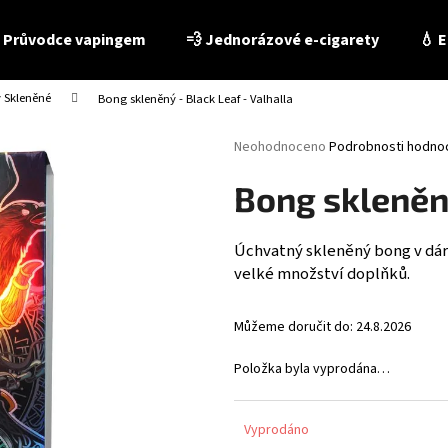
 Průvodce vapingem
💨 Jednorázové e-cigarety
💧 E
 Skleněné
Bong skleněný - Black Leaf - Valhalla
Co potřebujete najít?
Průměrné
Neohodnoceno
Podrobnosti hodno
hodnocení
produktu
HLEDAT
Bong skleněný
je
0,0
z
Úchvatný skleněný bong v dár
5
velké množství doplňků.
Doporučujeme
hvězdiček.
Můžeme doručit do:
24.8.2026
Položka byla vyprodána…
Vyprodáno
E-LIQUID - LIO LIQID - TOBACCO 10 ML / 16 MG
E-LIQUID - PEEGEE