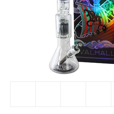
TABÁK) 18MG (U)
189 Kč