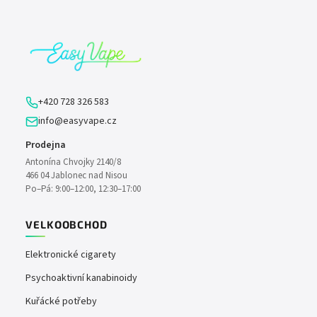
á
p
a
t
í
+420 728 326 583
info@easyvape.cz
Prodejna
Antonína Chvojky 2140/8
466 04 Jablonec nad Nisou
Po–Pá: 9:00–12:00, 12:30–17:00
VELKOOBCHOD
Elektronické cigarety
Psychoaktivní kanabinoidy
Kuřácké potřeby