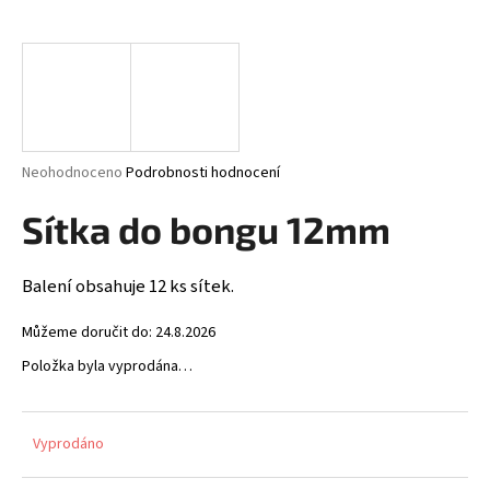
a
j
í
t
?
Průměrné
Neohodnoceno
Podrobnosti hodnocení
hodnocení
produktu
Sítka do bongu 12mm
je
HLEDAT
0,0
z
Balení obsahuje 12 ks sítek.
5
hvězdiček.
Můžeme doručit do:
24.8.2026
D
Položka byla vyprodána…
o
p
o
r
Vyprodáno
u