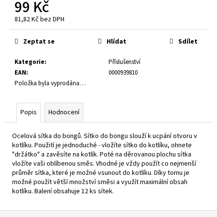
č
99 Kč
u
81,82 Kč bez DPH
j
Měrná
e
cena:
Zeptat se
Hlídat
Sdílet
m
e
Kategorie
:
Příslušenství
EAN
:
0000939810
E-
Položka byla vyprodána…
LIQUID
-
LIO
Popis
Hodnocení
LIQID
-
TOBACCO
Ocelová sítka do bongů. Sítko do bongu slouží k ucpání otvoru v
10
kotlíku. Použití je jednoduché - vložíte sítko do kotlíku, ohnete
ML
"držátko" a zavěsíte na kotlík. Poté na děrovanou plochu sítka
/
vložíte vaši oblíbenou směs. Vhodné je vždy použít co nejmenší
16
průměr sítka, které je možné vsunout do kotlíku. Díky tomu je
MG
možné použít větší množství směsi a využít maximální obsah
235
kotlíku. Balení obsahuje 12 ks sítek.
Kč
Z