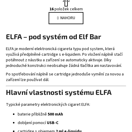
1
2
t
O
r
16
položek celkem
v
á
NAHORU
l
n
k
á
o
d
ELFA – pod systém od Elf Bar
v
a
á
c
n
ELFA je moderní elektronická cigareta typu pod system, která
í
í
využívá předplněné cartridge s e-liquidem. Po vložení náplně stačí
p
potáhnout z náustku a zařízení se automaticky aktivuje. Díky
r
jednoduché konstrukci neobsahuje žádná tlačítka ani nastavování.
v
Po spotřebování náplně se cartridge jednoduše vymění za novou a
k
zařízení lze používat dál.
y
v
Hlavní vlastnosti systému ELFA
ý
p
Typické parametry elektronických cigaret ELFA:
i
baterie přibližně
500 mAh
s
u
dobíjení pomocí
USB-C
cartridge s objemem
2 ml e-liquidu