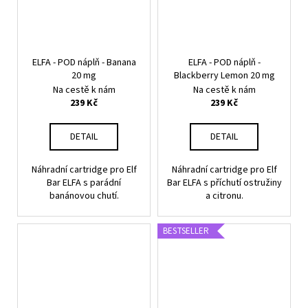
ELFA - POD náplň - Banana
ELFA - POD náplň -
20 mg
Blackberry Lemon 20 mg
Na cestě k nám
Na cestě k nám
239 Kč
239 Kč
DETAIL
DETAIL
Náhradní cartridge pro Elf
Náhradní cartridge pro Elf
Bar ELFA s parádní
Bar ELFA s příchutí ostružiny
banánovou chutí.
a citronu.
BESTSELLER