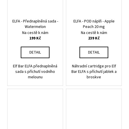
ELFA - Přednaplněná sada -
ELFA - POD náplň - Apple
Watermelon
Peach 20 mg
Na cestě k nám
Na cestě k nám
199 Kč
239 Kč
DETAIL
DETAIL
Elf Bar ELFA přednaplněná
Náhradní cartridge pro Elf
sada s příchutí vodního
Bar ELFA s příchutí jablek a
melounu
broskve