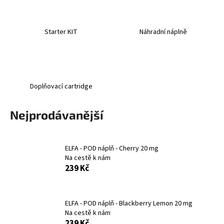
a
j
Starter KIT
Náhradní náplně
í
t
?
Doplňovací cartridge
Nejprodávanější
HLEDAT
ELFA - POD náplň - Cherry 20 mg
Na cestě k nám
D
239 Kč
o
p
o
r
ELFA - POD náplň - Blackberry Lemon 20 mg
Na cestě k nám
u
239 Kč