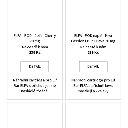
ELFA - POD náplň - Cherry
ELFA - POD náplň - Kiwi
20 mg
Passion Fruit Guava 20 mg
Na cestě k nám
Na cestě k nám
239 Kč
239 Kč
DETAIL
DETAIL
Náhradní cartridge pro Elf
Náhradní cartridge pro Elf
Bar ELFA s příchutí jemně
Bar ELFA s příchutí kiwi,
nasládlé třešně.
marakuji a kvajávy