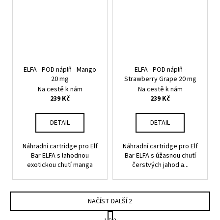
ELFA - POD náplň - Mango
ELFA - POD náplň -
20 mg
Strawberry Grape 20 mg
Na cestě k nám
Na cestě k nám
239 Kč
239 Kč
DETAIL
DETAIL
Náhradní cartridge pro Elf
Náhradní cartridge pro Elf
Bar ELFA s lahodnou
Bar ELFA s úžasnou chutí
exotickou chutí manga
čerstvých jahod a...
NAČÍST DALŠÍ 2
S