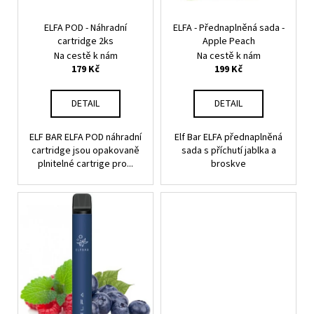
k
d
t
ELFA POD - Náhradní
ELFA - Přednaplněná sada -
u
cartridge 2ks
Apple Peach
ů
k
Na cestě k nám
Na cestě k nám
t
179 Kč
199 Kč
ů
DETAIL
DETAIL
ELF BAR ELFA POD náhradní
Elf Bar ELFA přednaplněná
cartridge jsou opakovaně
sada s příchutí jablka a
plnitelné cartrige pro...
broskve