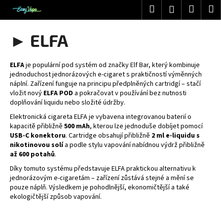
K
Přejít
Hledat
Nákup
M
Přihlášení
na
o
obsah
Zpět
Zpět
košík
š
► ELFA
í
C
k
o
ELFA
je populární pod systém od značky Elf Bar, který kombinuje
jednoduchost jednorázových e-cigaret s praktičností výměnných
p
náplní. Zařízení funguje na principu předplněných cartridgí – stačí
o
vložit nový
ELFA POD
a pokračovat v používání bez nutnosti
doplňování liquidu nebo složité údržby.
t
ř
Elektronická cigareta ELFA je vybavena integrovanou baterií o
kapacitě přibližně
500 mAh
, kterou lze jednoduše dobíjet pomocí
e
USB-C konektoru
. Cartridge obsahují přibližně
2 ml e-liquidu s
b
nikotinovou solí
a podle stylu vapování nabídnou výdrž přibližně
až 600 potahů
.
u
j
Díky tomuto systému představuje ELFA praktickou alternativu k
jednorázovým e-cigaretám – zařízení zůstává stejné a mění se
e
pouze náplň. Výsledkem je pohodlnější, ekonomičtější a také
t
ekologičtější způsob vapování.
e
n