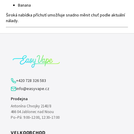
Banana
Široká nabídka příchutí umožňuje snadno měnit chuť podle aktuální
nálady.
Z
á
p
a
t
í
+420 728 326 583
info@easyvape.cz
Prodejna
Antonína Chvojky 2140/8
466 04 Jablonec nad Nisou
Po–Pá: 9:00–12:00, 12:30–17:00
VELKOOBCHOD