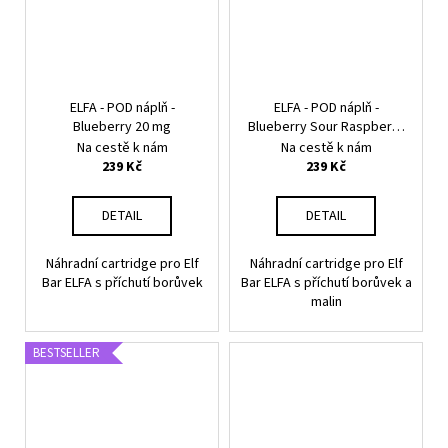
ELFA - POD náplň -
ELFA - POD náplň -
Blueberry 20 mg
Blueberry Sour Raspberry
20 mg
Na cestě k nám
Na cestě k nám
239 Kč
239 Kč
DETAIL
DETAIL
Náhradní cartridge pro Elf
Náhradní cartridge pro Elf
Bar ELFA s příchutí borůvek
Bar ELFA s příchutí borůvek a
malin
BESTSELLER