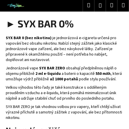
K
Přejít
Hledat
Nákup
M
Přihlášení
na
o
obsah
Zpět
Zpět
košík
š
► SYX BAR 0%
í
C
k
o
SYX BAR 0 (bez nikotinu)
je jednorázová e-cigareta určená pro
vapování bez obsahu nikotinu. Nabízí stejný zážitek jako klasické
p
jednorázové vape zařízení, ale bez návykové látky. Zařízení je
o
připravené k okamžitému použití – není potřeba ho nabíjet,
doplňovat ani nastavovat.
t
ř
Jednorázové vape
SYX BAR ZERO
obsahují předplněnou náplň o
objemu přibližně
2 ml e-liquidu
a baterii o kapacitě
550 mAh
, která
e
umožňuje výdrž přibližně
až 1000 potahů
podle stylu používání.
b
Velkou výhodou této řady je také konstrukce s odděleným
u
prouděním vzduchu a e-liquidu, která pomáhá minimalizovat únik
j
náplně a udržuje stabilní chuť od prvního do posledního potahu.
e
SYX BAR ZERO je tak vhodnou volbou pro vapery, kteří chtějí užívat
výrazné příchutě a samotný zážitek z vapování, ale bez přítomnosti
t
nikotinu.
e
n