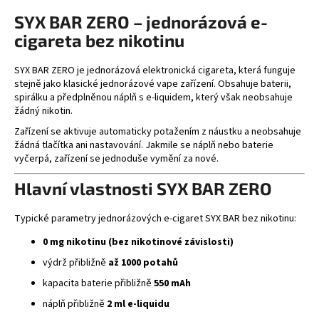
v
SYX BAR ZERO – jednorázová e-
l
cigareta bez nikotinu
á
d
a
SYX BAR ZERO je jednorázová elektronická cigareta, která funguje
stejně jako klasické jednorázové vape zařízení. Obsahuje baterii,
c
spirálku a předplněnou náplň s e-liquidem, který však neobsahuje
í
žádný nikotin.
p
Zařízení se aktivuje automaticky potažením z náustku a neobsahuje
r
žádná tlačítka ani nastavování. Jakmile se náplň nebo baterie
v
vyčerpá, zařízení se jednoduše vymění za nové.
k
y
Hlavní vlastnosti SYX BAR ZERO
v
ý
Typické parametry jednorázových e-cigaret SYX BAR bez nikotinu:
p
i
0 mg nikotinu (bez nikotinové závislosti)
s
výdrž přibližně
až 1000 potahů
u
kapacita baterie přibližně
550 mAh
náplň přibližně
2 ml e-liquidu