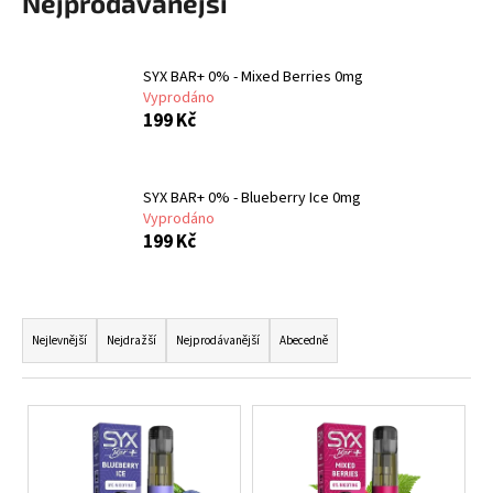
Nejprodávanější
a
j
SYX BAR+ 0% - Mixed Berries 0mg
í
Vyprodáno
t
199 Kč
?
SYX BAR+ 0% - Blueberry Ice 0mg
Vyprodáno
199 Kč
HLEDAT
Ř
a
Nejlevnější
Nejdražší
Nejprodávanější
Abecedně
D
z
o
e
p
V
o
n
ý
r
í
p
u
p