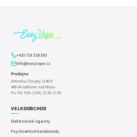
Z
á
p
a
t
í
+420 728 326 583
info@easyvape.cz
Prodejna
Antonína Chvojky 2140/8
466 04 Jablonec nad Nisou
Po–Pá: 9:00–12:00, 12:30–17:00
VELKOOBCHOD
Elektronické cigarety
Psychoaktivní kanabinoidy