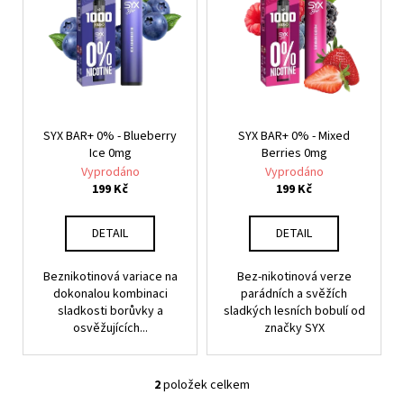
i
č
r
u
s
o
j
p
e
d
r
m
u
o
e
k
d
t
SYX BAR+ 0% - Blueberry
SYX BAR+ 0% - Mixed
u
E-
Ice 0mg
Berries 0mg
ů
k
LIQUID
Vyprodáno
Vyprodáno
-
t
199 Kč
199 Kč
PEEGEE
ů
-
DESERT
DETAIL
DETAIL
SHIP
6MG
(U)
Beznikotinová variace na
Bez-nikotinová verze
dokonalou kombinaci
parádních a svěžích
189
sladkosti borůvky a
sladkých lesních bobulí od
Kč
osvěžujících...
značky SYX
2
položek celkem
O