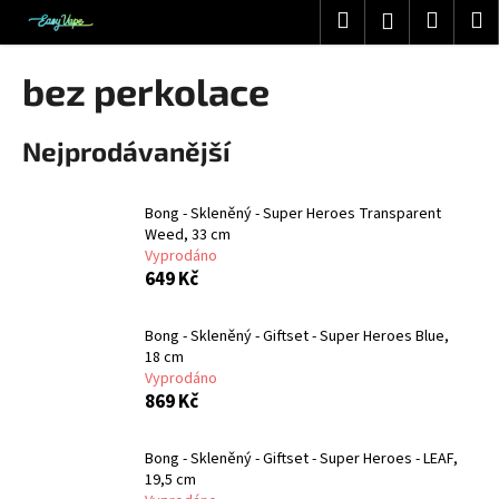
K
Přejít
Hledat
Nákup
M
Přihlášení
na
o
obsah
Zpět
Zpět
košík
š
bez perkolace
í
C
k
Nejprodávanější
o
p
o
Bong - Skleněný - Super Heroes Transparent
t
Weed, 33 cm
Vyprodáno
ř
649 Kč
e
b
Bong - Skleněný - Giftset - Super Heroes Blue,
u
18 cm
j
Vyprodáno
869 Kč
e
t
Bong - Skleněný - Giftset - Super Heroes - LEAF,
e
19,5 cm
n