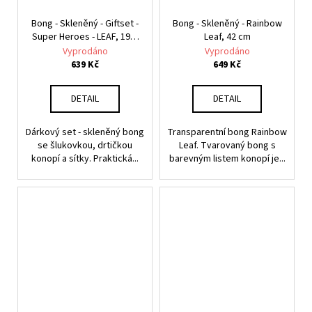
Bong - Skleněný - Giftset -
Bong - Skleněný - Rainbow
Super Heroes - LEAF, 19,5
Leaf, 42 cm
cm
Vyprodáno
Vyprodáno
639 Kč
649 Kč
DETAIL
DETAIL
Dárkový set - skleněný bong
Transparentní bong Rainbow
se šlukovkou, drtičkou
Leaf. Tvarovaný bong s
konopí a sítky. Praktická...
barevným listem konopí je...