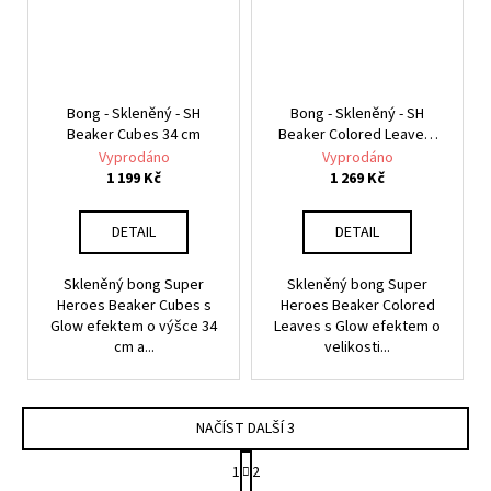
Bong - Skleněný - SH
Bong - Skleněný - SH
Beaker Cubes 34 cm
Beaker Colored Leaves,
36 cm
Vyprodáno
Vyprodáno
1 199 Kč
1 269 Kč
DETAIL
DETAIL
Skleněný bong Super
Skleněný bong Super
Heroes Beaker Cubes s
Heroes Beaker Colored
Glow efektem o výšce 34
Leaves s Glow efektem o
cm a...
velikosti...
NAČÍST DALŠÍ 3
S
1
2
t