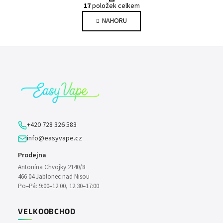
O
r
17
položek celkem
v
á
NAHORU
l
n
k
á
o
d
Z
v
a
á
á
c
n
p
í
í
p
a
r
t
v
í
k
+420 728 326 583
y
info@easyvape.cz
v
ý
Prodejna
p
Antonína Chvojky 2140/8
i
466 04 Jablonec nad Nisou
s
Po–Pá: 9:00–12:00, 12:30–17:00
u
VELKOOBCHOD