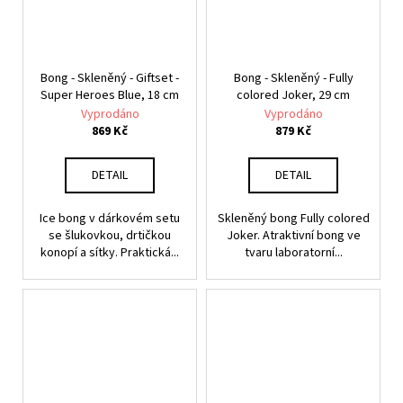
Bong - Skleněný - Giftset -
Bong - Skleněný - Fully
Super Heroes Blue, 18 cm
colored Joker, 29 cm
Vyprodáno
Vyprodáno
869 Kč
879 Kč
DETAIL
DETAIL
Ice bong v dárkovém setu
Skleněný bong Fully colored
se šlukovkou, drtičkou
Joker. Atraktivní bong ve
konopí a sítky. Praktická...
tvaru laboratorní...