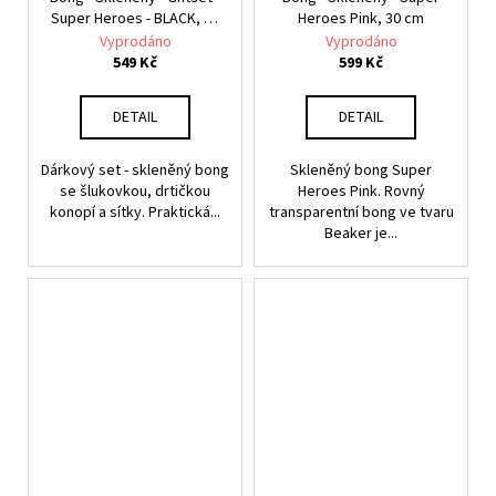
Super Heroes - BLACK, 20
Heroes Pink, 30 cm
cm
Vyprodáno
Vyprodáno
549 Kč
599 Kč
DETAIL
DETAIL
Dárkový set - skleněný bong
Skleněný bong Super
se šlukovkou, drtičkou
Heroes Pink. Rovný
konopí a sítky. Praktická...
transparentní bong ve tvaru
Beaker je...