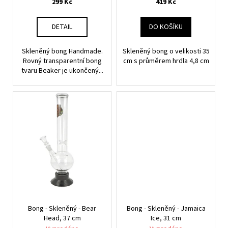
č
t
299 Kč
419 Kč
u
ů
j
DETAIL
DO KOŠÍKU
e
m
Skleněný bong Handmade.
Skleněný bong o velikosti 35
e
Rovný transparentní bong
cm s průměrem hrdla 4,8 cm
tvaru Beaker je ukončený...
E-
LIQUID
-
LIO
LIQID
-
TOBACCO
10
ML
/
16
MG
235
Kč
Bong - Skleněný - Bear
Bong - Skleněný - Jamaica
Head, 37 cm
Ice, 31 cm