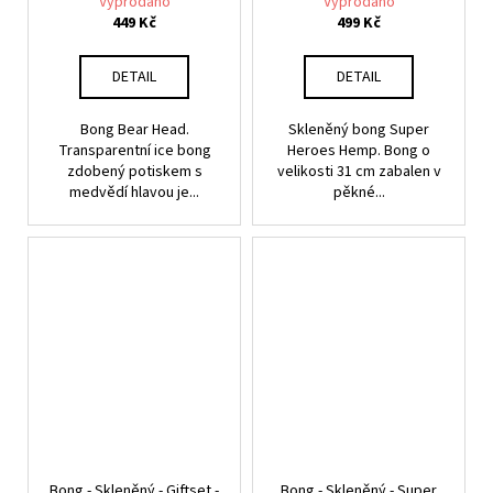
Vyprodáno
Vyprodáno
449 Kč
499 Kč
DETAIL
DETAIL
Bong Bear Head.
Skleněný bong Super
Transparentní ice bong
Heroes Hemp. Bong o
zdobený potiskem s
velikosti 31 cm zabalen v
medvědí hlavou je...
pěkné...
Bong - Skleněný - Giftset -
Bong - Skleněný - Super