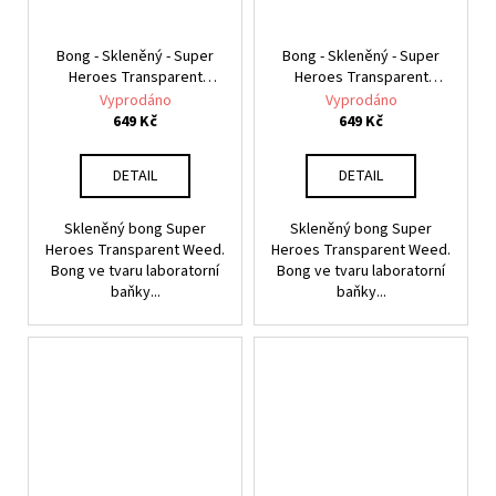
Bong - Skleněný - Super
Bong - Skleněný - Super
Heroes Transparent
Heroes Transparent
Weed, 33 cm
Weed, 33 cm
Vyprodáno
Vyprodáno
649 Kč
649 Kč
DETAIL
DETAIL
Skleněný bong Super
Skleněný bong Super
Heroes Transparent Weed.
Heroes Transparent Weed.
Bong ve tvaru laboratorní
Bong ve tvaru laboratorní
baňky...
baňky...