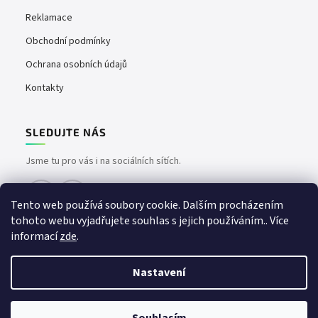
Reklamace
Obchodní podmínky
Ochrana osobních údajů
Kontakty
SLEDUJTE NÁS
Jsme tu pro vás i na sociálních sítích.
Tento web používá soubory cookie. Dalším procházením
tohoto webu vyjadřujete souhlas s jejich používáním.. Více
informací
zde
.
Nastavení
Vytvořil Shoptet
Copyright 2026
easyvape.cz
. Všechna práva vyhrazena.
📦 Vše skladem – doručíme bez čekání | 🚚 Doprava zdarma od 1500 Kč