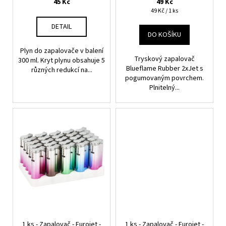
č
t
45 Kč
49 Kč
Měrná
u
49 Kč / 1 ks
ů
cena:
j
DETAIL
e
DO KOŠÍKU
m
Plyn do zapalovače v balení
e
Tryskový zapalovač
300 ml. Kryt plynu obsahuje 5
Blueflame Rubber 2xJet s
různých redukcí na...
pogumovaným povrchem.
ELFLIQ
Plnitelný...
-
NIC
SALT
-
CREAM
TOBACCO
10
ML
/
20MG
NIC.
245
Kč
1 ks - Zapalovač - Eurojet -
1 ks - Zapalovač - Eurojet -