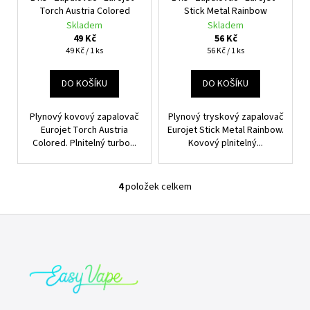
Torch Austria Colored
Stick Metal Rainbow
Skladem
Skladem
49 Kč
56 Kč
Měrná
Měrná
49 Kč / 1 ks
56 Kč / 1 ks
cena:
cena:
DO KOŠÍKU
DO KOŠÍKU
Plynový kovový zapalovač
Plynový tryskový zapalovač
Eurojet Torch Austria
Eurojet Stick Metal Rainbow.
Colored. Plnitelný turbo...
Kovový plnitelný...
4
položek celkem
O
v
Z
l
á
á
d
p
a
a
c
t
í