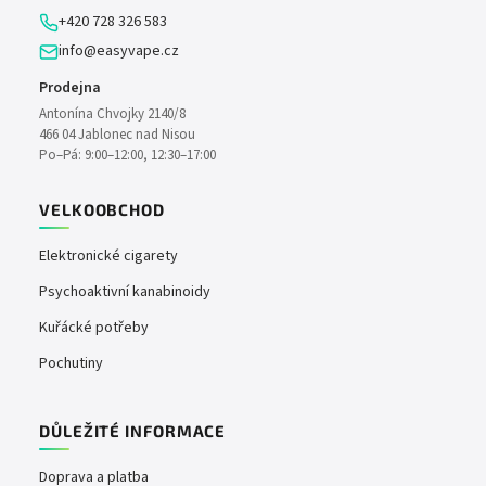
í
p
+420 728 326 583
r
info@easyvape.cz
v
k
Prodejna
y
Antonína Chvojky 2140/8
v
466 04 Jablonec nad Nisou
ý
Po–Pá: 9:00–12:00, 12:30–17:00
p
i
VELKOOBCHOD
s
u
Elektronické cigarety
Psychoaktivní kanabinoidy
Kuřácké potřeby
Pochutiny
DŮLEŽITÉ INFORMACE
Doprava a platba