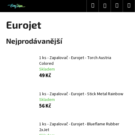
K
Přejít
Hledat
Nákup
M
Přihlášení
na
o
obsah
Zpět
Zpět
košík
š
Eurojet
í
C
k
Nejprodávanější
o
p
o
1 ks - Zapalovač - Eurojet - Torch Austria
t
Colored
Skladem
ř
49 Kč
e
b
1 ks - Zapalovač - Eurojet - Stick Metal Rainbow
u
Skladem
j
56 Kč
e
t
1 ks - Zapalovač - Eurojet - Blueflame Rubber
e
2xJet
n