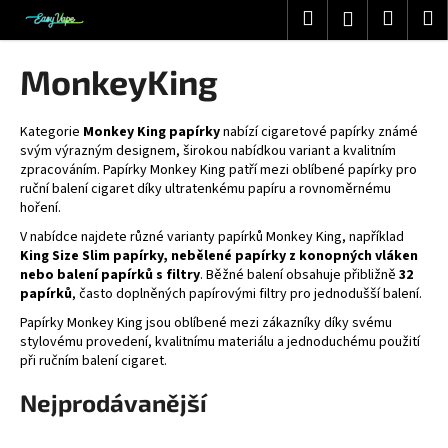
K
Přejít
Hledat
Nákup
M
Přihlášení
na
o
obsah
Zpět
Zpět
košík
š
MonkeyKing
í
C
k
o
Kategorie
Monkey King papírky
nabízí cigaretové papírky známé
svým výrazným designem, širokou nabídkou variant a kvalitním
p
zpracováním. Papírky Monkey King patří mezi oblíbené papírky pro
o
ruční balení cigaret díky ultratenkému papíru a rovnoměrnému
hoření.
t
ř
V nabídce najdete různé varianty papírků Monkey King, například
King Size Slim papírky, nebělené papírky z konopných vláken
e
nebo balení papírků s filtry
. Běžné balení obsahuje přibližně
32
b
papírků
, často doplněných papírovými filtry pro jednodušší balení.
u
Papírky Monkey King jsou oblíbené mezi zákazníky díky svému
j
stylovému provedení, kvalitnímu materiálu a jednoduchému použití
při ručním balení cigaret.
e
t
Nejprodávanější
e
n