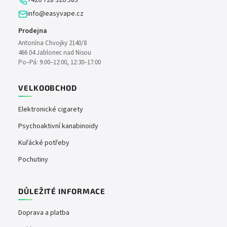
+420 728 326 583
r
info@easyvape.cz
v
k
Prodejna
y
Antonína Chvojky 2140/8
v
466 04 Jablonec nad Nisou
ý
Po–Pá: 9:00–12:00, 12:30–17:00
p
i
VELKOOBCHOD
s
u
Elektronické cigarety
Psychoaktivní kanabinoidy
Kuřácké potřeby
Pochutiny
DŮLEŽITÉ INFORMACE
Doprava a platba