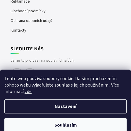
Reklamace
Obchodní podmínky
Ochrana osobních údajů
Kontakty
SLEDUJTE NÁS
Jsme tu pro vás i na sociálních sítích.
Tento web používá soubory cookie. Dalším procházením
tohoto webu vyjadřujete souhlas s jejich používáním.. Více
informací
zde
.
Nastavení
Vytvořil Shoptet
Copyright 2026
easyvape.cz
. Všechna práva vyhrazena.
📦 Vše skladem – doručíme bez čekání | 🚚 Doprava zdarma od 1500 Kč
Souhlasím
| 💎 Prémiové značky za nejlepší ceny