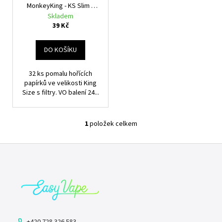
u
č
MonkeyKing - KS Slim +
ů
u
k
filtry
Skladem
j
t
39 Kč
e
ů
m
DO KOŠÍKU
e
32 ks pomalu hořících
papírků ve velikosti King
E-
LIQUID
Size s filtry. VO balení 24...
-
BARLY
-
1
položek celkem
BLACK
O
SALT
v
10
Z
l
MG
(U)
á
á
d
p
219
Kč
a
a
c
t
í
í
p