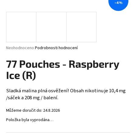
–4 %
a
j
í
t
?
Průměrné
Neohodnoceno
Podrobnosti hodnocení
hodnocení
produktu
77 Pouches - Raspberry
je
HLEDAT
0,0
Ice (R)
z
5
hvězdiček.
Sladká malina plná osvěžení! Obsah nikotinu je 10,4 mg
D
/sáček a 208 mg / balení.
o
p
Můžeme doručit do:
24.8.2026
o
Položka byla vyprodána…
r
u