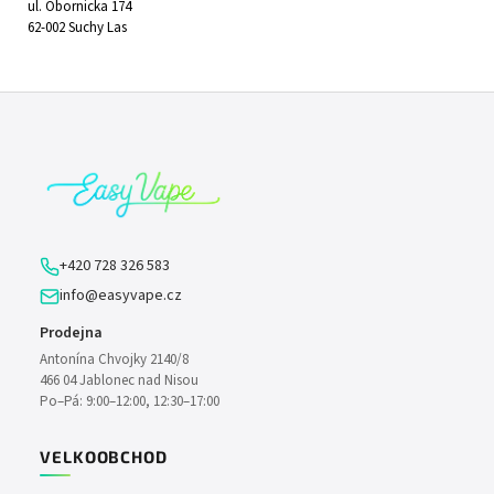
ul. Obornicka 174
62-002 Suchy Las
Z
á
p
a
t
í
+420 728 326 583
info@easyvape.cz
Prodejna
Antonína Chvojky 2140/8
466 04 Jablonec nad Nisou
Po–Pá: 9:00–12:00, 12:30–17:00
VELKOOBCHOD