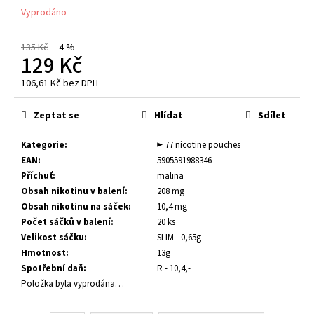
č
Vyprodáno
u
j
e
135 Kč
–4 %
129 Kč
m
e
106,61 Kč bez DPH
Měrná
cena:
Zeptat se
Hlídat
Sdílet
E-
LIQUID
-
Kategorie
:
► 77 nicotine pouches
PEEGEE
EAN
:
5905591988346
-
Příchuť
:
malina
USA
MIX
Obsah nikotinu v balení
:
208 mg
(AMERICKÝ
Obsah nikotinu na sáček
:
10,4 mg
TABÁK)
Počet sáčků v balení
:
20 ks
18MG
Velikost sáčku
:
SLIM - 0,65g
(U)
Hmotnost
:
13g
189
Spotřební daň
:
R - 10,4,-
Kč
Položka byla vyprodána…