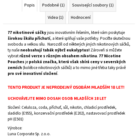
Popis
Podobné (1)
Související soubory (1)
Videa (1)
Hodnocení
77 nikotinové sáčky
jsou inovativním řešením, které vám poskytuje
širokou škálu příchutí
, a které splňují vaše potřeby. Pociťte skutečnou
svobodu a velkou sílu. Narozdíl od některých jiných nikotinových sáčků,
ty naše
neobsahují tabák nýbrž eukalyptus!
Zároveň si můžete
vybrat
různé verze s různým obsahem nikotinu
.
77 Nicotine
Pouches
je
polská značka, která však sbírá ceny v severských
zemích
(kolébce nikotinových sáčků) a to mimo jiné třeba taky právě
pro své inovativní složení
.
TENTO PRODUKT JE NEPRODEJNÝ OSOBÁM MLADŠÍM 18 LET!
UCHOVÁVEJTE MIMO DOSAH OSOB MLADŠÍCH 18 LET
Složení: Celuloza, coda, příchuť, sůl,
nikotin
, chladicí prostředek,
sladidlo (E955), konzervační prostředek (E202),
nastavovací prostředek
pH (E501)
Výrobce:
Luna Corporate Sp. z.o.o.