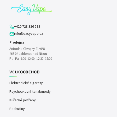
p
a
t
í
+420 728 326 583
info@easyvape.cz
Prodejna
Antonína Chvojky 2140/8
466 04 Jablonec nad Nisou
Po–Pá: 9:00–12:00, 12:30–17:00
VELKOOBCHOD
Elektronické cigarety
Psychoaktivní kanabinoidy
Kuřácké potřeby
Pochutiny