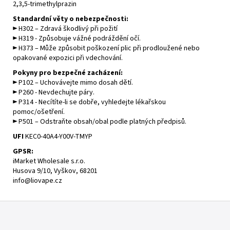
2,3,5-trimethylprazin
Standardní věty o nebezpečnosti:
► H302 – Zdravá škodlivý při požití
► H319 - Způsobuje vážné podráždění očí.
► H373 – Může způsobit poškození plic při prodloužené nebo
opakované expozici při vdechování.
Pokyny pro bezpečné zacházení:
► P102 – Uchovávejte mimo dosah dětí.
► P260 - Nevdechujte páry.
► P314 - Necítíte-li se dobře, vyhledejte lékařskou
pomoc/ošetření.
► P501 – Odstraňte obsah/obal podle platných předpisů.
UFI
KEC0-40A4-Y00V-TMYP
GPSR
:
iMarket Wholesale s.r.o.
Husova 9/10, Vyškov, 68201
info@liovape.cz
Z
á