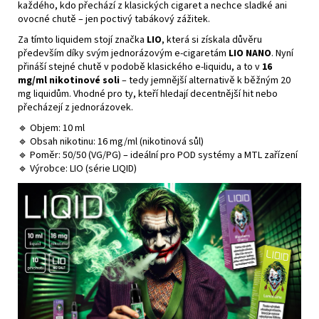
každého, kdo přechází z klasických cigaret a nechce sladké ani
ovocné chutě – jen poctivý tabákový zážitek.
Za tímto liquidem stojí značka
LIO
, která si získala důvěru
především díky svým jednorázovým e-cigaretám
LIO NANO
. Nyní
přináší stejné chutě v podobě klasického
e-liquidu
, a to v
16
mg/ml nikotinové soli
– tedy jemnější alternativě k běžným 20
mg liquidům. Vhodné pro ty, kteří hledají decentnější hit nebo
přecházejí z jednorázovek.
🔹 Objem: 10 ml
🔹 Obsah nikotinu: 16 mg/ml (
nikotinová sůl
)
🔹 Poměr: 50/50 (VG/PG) – ideální pro POD systémy a
MTL zařízení
🔹 Výrobce: LIO (série LIQID)