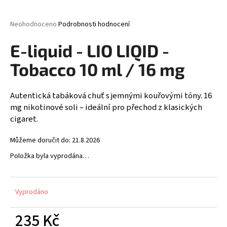
a
j
Průměrné
Neohodnoceno
Podrobnosti hodnocení
hodnocení
í
produktu
E-liquid - LIO LIQID -
t
je
0,0
?
Tobacco 10 ml / 16 mg
z
5
hvězdiček.
Autentická tabáková chuť s jemnými kouřovými tóny. 16
mg nikotinové soli – ideální pro přechod z klasických
HLEDAT
cigaret.
Můžeme doručit do:
21.8.2026
Položka byla vyprodána…
D
o
p
Vyprodáno
o
r
235 Kč
u