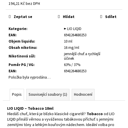
č
194,21 Kč bez DPH
u
Měrná
j
cena:
Zeptat se
Hlídat
Sdílet
e
m
Kategorie
:
► LIO LIQID
e
EAN
:
6941264680253
Objem liquidu
:
10 ml
Obsah nikotinu
:
16 mg/ml
E-
LIQUID
jemnější chuť a rychlejší
Nikotinová sůl
:
-
účinek
LIO
Poměr PG / VG
:
63% / 37%
LIQID
EAN
:
6941264680253
-
Položka byla vyprodána…
TOBACCO
10
ML
/
Popis
Související soubory (1)
Hodnocení
16
MG
LIO LIQID – Tobacco 10ml
235
Hledáš chuť, která je blízko klasické cigaretě?
Tobacco
od LIO
Kč
LIQID přináší věrnou a vyváženou tabákovou příchuť s jemnými
zemitými tóny a lehkým kouřovým nádechem. Ideální volba pro