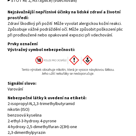
►
STOT RE 2, H373(plíce)
(vdechování)
Nejzávažnější nepříznivé účinky na lidské zdraví a životní
prostředí:
Zdraví škodlivý při požití Může vyvolat alergickou kožní reakci.
Způsobuje vážné podráždění očí. Může způsobit poškození plic
při prodloužené nebo opakované expozici při vdechování.
Prvky označení
Výstražný symbol nebezpečnosti:
Signální slovo:
Varování
Nebezpečné látky k uvedení na etiketě:
2-isopropyl-N
,2,3-trimethylbutyramid
nikotin (ISO)
benzoová kyselina
2-ethyl-3-hydroxy.4-pyrone
4-hydroxy-2,5-dimethylfuran-2(3H)-one
2,3-dimenthylpyrazin