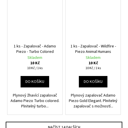
1 ks - Zapalovač - Adamo
1 ks - Zapalovač - Wildfire -
Piezo - Turbo Colored
Piezo Animal Humans
Skladem
Skladem
10 Kč
10 Kč
Měrná
Měrná
10 Kč / 1 ks
10 Kč / 1 ks
cena:
cena:
DO KOŠÍKU
DO KOŠÍKU
Plynový žhavící zapalovač
Plynový zapalovač Adamo
Adamo Piezo Turbo colored.
Piezo Gold Elegant. Plnitelný
Plnitelný turbo...
zapalovač s možností...
NAČÍST 14 DALŠÍCH