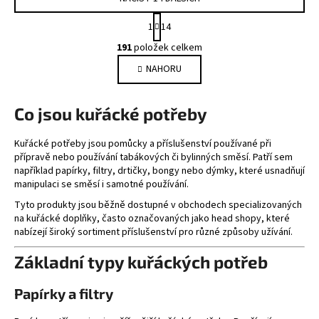
S
1
14
t
O
r
191
položek celkem
v
á
NAHORU
l
n
k
á
o
d
Co jsou kuřácké potřeby
v
a
á
c
n
Kuřácké potřeby jsou pomůcky a příslušenství používané při
í
í
přípravě nebo používání tabákových či bylinných směsí. Patří sem
p
například papírky, filtry, drtičky, bongy nebo dýmky, které usnadňují
r
manipulaci se směsí i samotné používání.
v
Tyto produkty jsou běžně dostupné v obchodech specializovaných
k
na kuřácké doplňky, často označovaných jako head shopy, které
y
nabízejí široký sortiment příslušenství pro různé způsoby užívání.
v
Základní typy kuřáckých potřeb
ý
p
i
Papírky a filtry
s