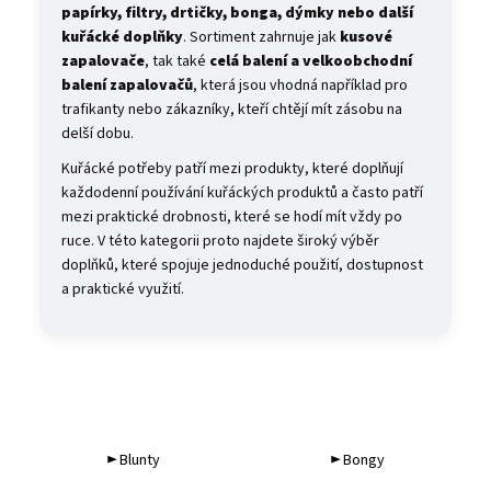
č
papírky, filtry, drtičky, bonga, dýmky nebo další
u
kuřácké doplňky
. Sortiment zahrnuje jak
kusové
j
zapalovače
, tak také
celá balení a velkoobchodní
e
balení zapalovačů
, která jsou vhodná například pro
m
trafikanty nebo zákazníky, kteří chtějí mít zásobu na
e
delší dobu.
Kuřácké potřeby patří mezi produkty, které doplňují
E-
každodenní používání kuřáckých produktů a často patří
LIQUID
mezi praktické drobnosti, které se hodí mít vždy po
-
ruce. V této kategorii proto najdete široký výběr
LIO
LIQID
doplňků, které spojuje jednoduché použití, dostupnost
-
a praktické využití.
TOBACCO
10
ML
/
16
MG
235
Kč
► Blunty
► Bongy