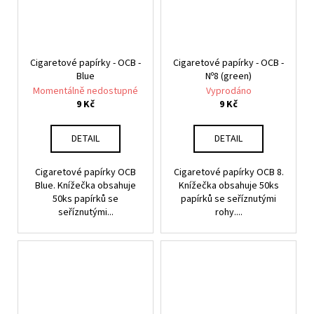
Cigaretové papírky - OCB -
Cigaretové papírky - OCB -
Blue
Nº8 (green)
Momentálně nedostupné
Vyprodáno
9 Kč
9 Kč
DETAIL
DETAIL
Cigaretové papírky OCB
Cigaretové papírky OCB 8.
Blue. Knížečka obsahuje
Knížečka obsahuje 50ks
50ks papírků se
papírků se seříznutými
seříznutými...
rohy....