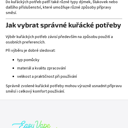
Do kuřáckých potřeb patří také různé typy dýmek, šlukovek nebo
dalšího příslušenství, které umožňuje různé způsoby přípravy
směsí.
Jak vybrat správné kuřácké potřeby
Výběr kuřáckých potřeb závisí především na způsobu použití a
osobních preferencích.
Při výběru je dobré sledovat:
typ pomůcky
materiál a kvalitu zpracování
velikost a praktičnost při používání
Správně zvolené kuřácké potřeby mohou výrazně usnadnit přípravu
směsí i celkový komfort používání.
Z
á
p
a