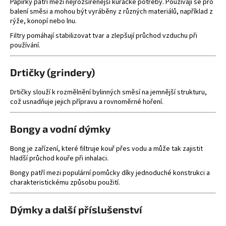
u
Papírky patří mezi nejrozšířenější kuřácké potřeby. Používají se pro
balení směsi a mohou být vyráběny z různých materiálů, například z
rýže, konopí nebo lnu.
Filtry pomáhají stabilizovat tvar a zlepšují průchod vzduchu při
používání.
Drtičky (grindery)
Drtičky slouží k rozmělnění bylinných směsí na jemnější strukturu,
což usnadňuje jejich přípravu a rovnoměrné hoření.
Bongy a vodní dýmky
Bong je zařízení, které filtruje kouř přes vodu a může tak zajistit
hladší průchod kouře při inhalaci.
Bongy patří mezi populární pomůcky díky jednoduché konstrukci a
charakteristickému způsobu použití.
Dýmky a další příslušenství