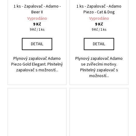
1 ks - Zapalovač - Adamo -
1 ks - Zapalovač - Adamo
Beer II
Piezo - Cat & Dog
Vyprodáno
Vyprodáno
9 Kč
9 Kč
Měrná
Měrná
9 Kč / 1 ks
9 Kč / 1 ks
cena:
cena:
DETAIL
DETAIL
Plynový zapalovač Adamo
Plynový zapalovač Adamo
Piezo Gold Elegant. Plnitelný
se zvířecími motivy.
zapalovač s možností...
Plnitelný zapalovač s
možností...