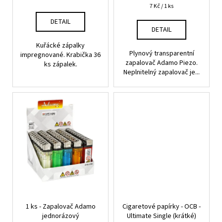
Měrná
7 Kč / 1 ks
ů
cena:
DETAIL
DETAIL
Kuřácké zápalky
Plynový transparentní
impregnované. Krabička 36
zapalovač Adamo Piezo.
ks zápalek.
Neplnitelný zapalovač je...
1 ks - Zapalovač Adamo
Cigaretové papírky - OCB -
jednorázový
Ultimate Single (krátké)