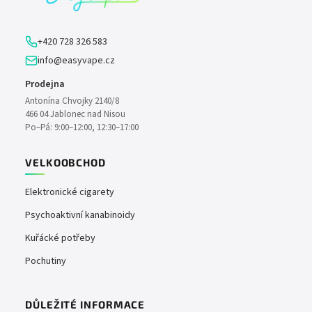
t
í
+420 728 326 583
info@easyvape.cz
Prodejna
Antonína Chvojky 2140/8
466 04 Jablonec nad Nisou
Po–Pá: 9:00–12:00, 12:30–17:00
VELKOOBCHOD
Elektronické cigarety
Psychoaktivní kanabinoidy
Kuřácké potřeby
Pochutiny
DŮLEŽITÉ INFORMACE