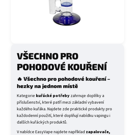
a
j
í
t
?
VŠECHNO PRO
POHODOVÉ KOUŘENÍ
HLEDAT
🔥 Všechno pro pohodové kouření –
hezky na jednom místě
D
Kategorie
kuřácké potřeby
zahrnuje doplňky a
o
příslušenství, které patří mezi základní vybavení
p
každého kuřáka. Najdete zde praktické produkty pro
o
každodenní použití, které doplňují nabídku vapingu i
r
dalších kuřáckých produktů.
u
V nabídce EasyVape najdete například
zapalovače,