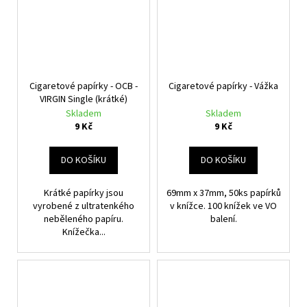
Cigaretové papírky - OCB -
Cigaretové papírky - Vážka
VIRGIN Single (krátké)
Skladem
Skladem
9 Kč
9 Kč
DO KOŠÍKU
DO KOŠÍKU
Krátké papírky jsou
69mm x 37mm, 50ks papírků
vyrobené z ultratenkého
v knížce. 100 knížek ve VO
neběleného papíru.
balení.
Knížečka...