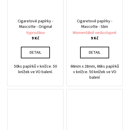
Cigaretové papírky -
Cigaretové papírky -
Mascotte - Original
Mascotte - Slim
Vyprodáno
Momentálně nedostupné
9 Kč
9 Kč
DETAIL
DETAIL
50ks papírků v knížce. 50
66mm x 28mm, 66ks papírků
knížek ve VO balení.
v knížce. 50 knížek ve VO
balení