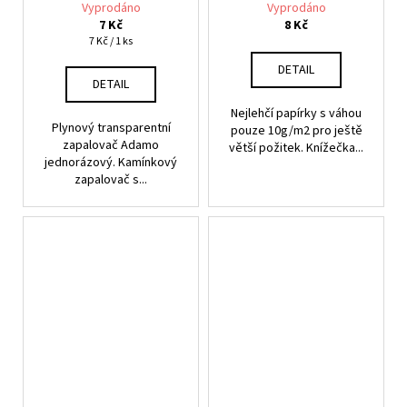
Vyprodáno
Vyprodáno
7 Kč
8 Kč
Měrná
7 Kč / 1 ks
cena:
DETAIL
DETAIL
Nejlehčí papírky s váhou
Plynový transparentní
pouze 10g/m2 pro ještě
zapalovač Adamo
větší požitek. Knížečka...
jednorázový. Kamínkový
zapalovač s...