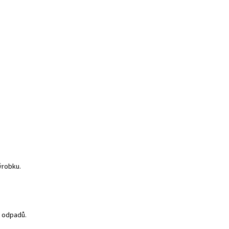
ýrobku.
 odpadů.