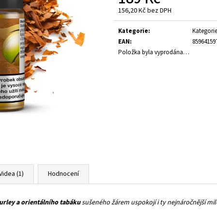
235 Kč
189 Kč
156,20 Kč bez DPH
Měrná
cena:
Kategorie
:
Kategori
EAN
:
85964159
Položka byla vyprodána…
Videa (1)
Hodnocení
urley a orientálního tabáku
sušeného žárem uspokojí i ty nejnáročnější mil