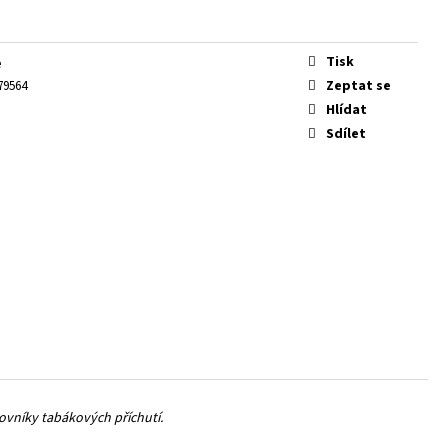
Tisk
e
Zeptat se
79564
Hlídat
Sdílet
ovníky tabákových příchutí.