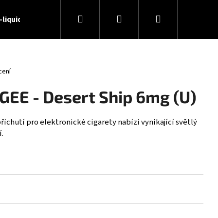
Hledat
Přihlášení
Nákupní
-liquidy
🏢 O nás
📝 Blog
📞 Kontakty
košík
cení
EGEE - Desert Ship 6mg (U)
íchutí pro elektronické cigarety nabízí vynikající světlý
.
 - DESERT SHIP 6MG (U)