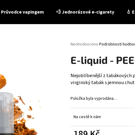
 Průvodce vapingem
💨 Jednorázové e-cigarety
💧 E
Co potřebujete najít?
Průměrné
Neohodnoceno
Podrobnosti hodno
hodnocení
produktu
HLEDAT
E-liquid - PE
je
0,0
z
Nejoblíbenější z tabákových př
5
virginský tabák s jemnou chutí
Doporučujeme
hvězdiček.
Položka byla vyprodána…
Na cestě k nám
E-LIQUID - LIO LIQID - TOBACCO 10 ML / 16 MG
E-LIQUID - PEEGEE
189 Kč