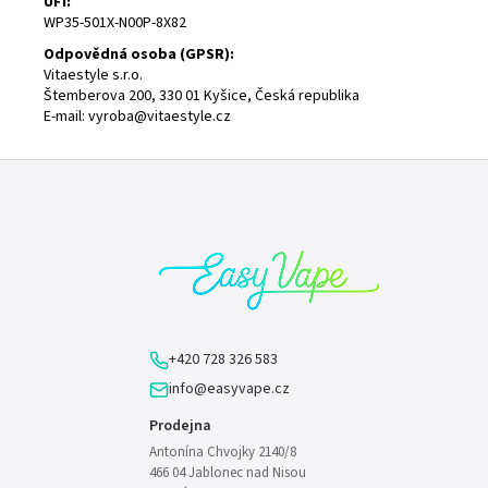
UFI
:
WP35-501X-N00P-8X82
Odpovědná osoba (
GPSR
):
Vitaestyle s.r.o.
Štemberova 200, 330 01 Kyšice, Česká republika
E-mail:
vyroba@vitaestyle.cz
Z
á
p
a
t
í
+420 728 326 583
info@easyvape.cz
Prodejna
Antonína Chvojky 2140/8
466 04 Jablonec nad Nisou