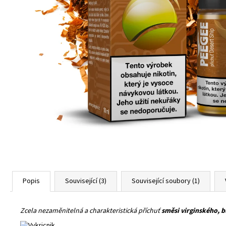
TABÁK) 18MG (U)
189 Kč
Popis
Související (3)
Související soubory (1)
Zcela nezaměnitelná a charakteristická příchuť
směsi virginského, b