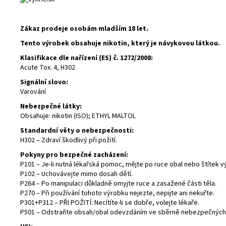
Zákaz prodeje osobám mladším 18 let.
Tento výrobek obsahuje
nikotin
, který je návykovou látkou.
Klasifikace dle nařízení (ES) č. 1272/2008:
Acute Tox. 4, H302
Signální slovo:
Varování
Nebezpečné látky:
Obsahuje: nikotin (ISO); ETHYL MALTOL
Standardní věty o nebezpečnosti:
H302 – Zdraví škodlivý při požití.
Pokyny pro bezpečné zacházení:
P101 – Je-li nutná lékařská pomoc, mějte po ruce obal nebo štítek v
P102 – Uchovávejte mimo dosah dětí.
P264 – Po manipulaci důkladně omyjte ruce a zasažené části těla.
P270 – Při používání tohoto výrobku nejezte, nepijte ani nekuřte.
P301+P312 – PŘI POŽITÍ: Necítíte-li se dobře, volejte lékaře.
P501 – Odstraňte obsah/obal odevzdáním ve sběrně nebezpečných