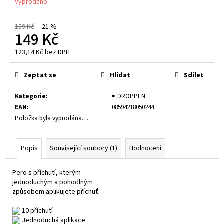
č
Vyprodáno
u
j
189 Kč
–21 %
149 Kč
e
m
123,14 Kč bez DPH
e
Měrná
cena:
Zeptat se
Hlídat
Sdílet
ELFLIQ
-
Kategorie
:
► DROPPEN
NIC
EAN
:
08594218050244
SALT
Položka byla vyprodána…
-
CREAM
TOBACCO
10
Popis
Související soubory (1)
Hodnocení
ML
/
20MG
Pero s příchutí, kterým
NIC.
jednoduchým a pohodlným
způsobem aplikujete příchuť.
245
Kč
10 příchutí
Jednoduchá aplikace