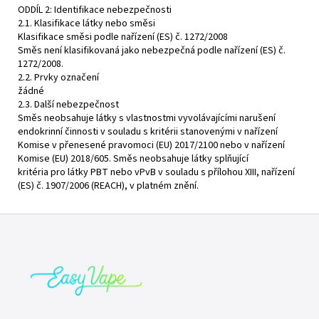
ODDÍL 2: Identifikace nebezpečnosti
2.1. Klasifikace látky nebo směsi
Klasifikace směsi podle nařízení (ES) č. 1272/2008
Směs není klasifikovaná jako nebezpečná podle nařízení (ES) č.
1272/2008.
2.2. Prvky označení
žádné
2.3. Další nebezpečnost
Směs neobsahuje látky s vlastnostmi vyvolávajícími narušení
endokrinní činnosti v souladu s kritérii stanovenými v nařízení
Komise v přenesené pravomoci (EU) 2017/2100 nebo v nařízení
Komise (EU) 2018/605. Směs neobsahuje látky splňující
kritéria pro látky PBT nebo vPvB v souladu s přílohou XIII, nařízení
(ES) č. 1907/2006 (REACH), v platném znění.
Z
á
p
a
t
í