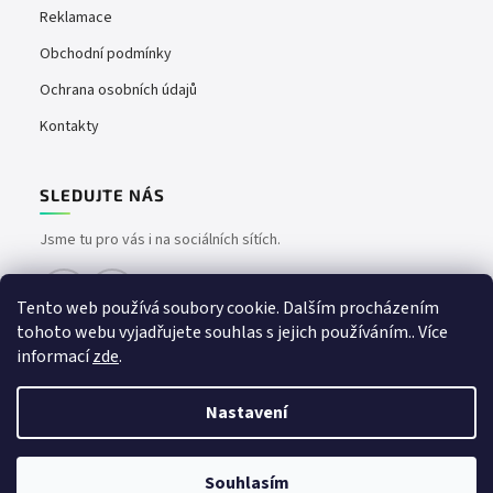
Reklamace
Obchodní podmínky
Ochrana osobních údajů
Kontakty
SLEDUJTE NÁS
Jsme tu pro vás i na sociálních sítích.
Tento web používá soubory cookie. Dalším procházením
tohoto webu vyjadřujete souhlas s jejich používáním.. Více
informací
zde
.
Nastavení
Vytvořil Shoptet
Copyright 2026
easyvape.cz
. Všechna práva vyhrazena.
📦 Vše skladem – doručíme bez čekání | 🚚 Doprava zdarma od 1500 Kč
Souhlasím