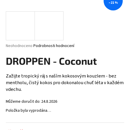
–21 %
a
j
í
t
?
Průměrné
Neohodnoceno
Podrobnosti hodnocení
hodnocení
produktu
DROPPEN - Coconut
je
HLEDAT
0,0
z
Zažijte tropický ráj s naším kokosovým kouzlem - bez
5
mentholu, čistý kokos pro dokonalou chuť léta v každém
hvězdiček.
vdechu.
D
o
Můžeme doručit do:
24.8.2026
p
Položka byla vyprodána…
o
r
u