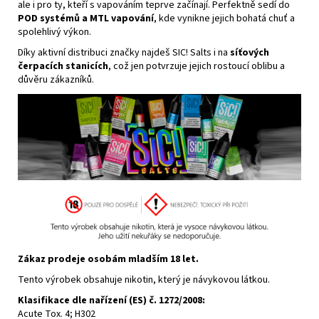
ale i pro ty, kteří s vapováním teprve začínají. Perfektně sedí do
POD systémů a MTL vapování
, kde vynikne jejich bohatá chuť a
spolehlivý
výkon
.
Díky aktivní distribuci značky najdeš SIC! Salts i na
síťových
čerpacích stanicích
, což jen potvrzuje jejich rostoucí oblibu a
důvěru zákazníků.
Zákaz prodeje osobám mladším 18 let.
Tento výrobek obsahuje
nikotin
, který je návykovou látkou.
Klasifikace dle nařízení (ES) č. 1272/2008:
Acute Tox. 4; H302