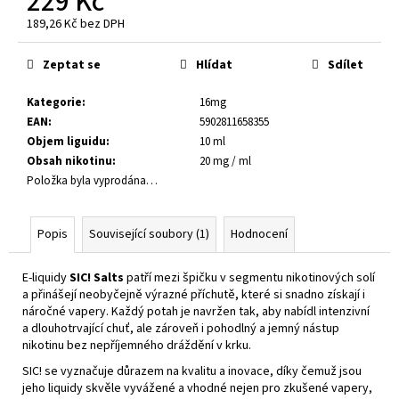
229 Kč
č
u
189,26 Kč bez DPH
Měrná
j
cena:
e
Zeptat se
Hlídat
Sdílet
m
e
Kategorie
:
16mg
EAN
:
5902811658355
Objem liguidu
:
10 ml
E-
Obsah nikotinu
:
20 mg / ml
LIQUID
Položka byla vyprodána…
-
RITCHY
-
COFFEE
Popis
Související soubory (1)
Hodnocení
TOBACCO
20MG
E-liquidy
SIC! Salts
patří mezi špičku v segmentu nikotinových solí
229
a přinášejí neobyčejně výrazné příchutě, které si snadno získají i
Kč
náročné vapery. Každý potah je navržen tak, aby nabídl intenzivní
a dlouhotrvající chuť, ale zároveň i pohodlný a jemný nástup
nikotinu bez nepříjemného dráždění v krku.
SIC! se vyznačuje důrazem na kvalitu a inovace, díky čemuž jsou
jeho liquidy skvěle vyvážené a vhodné nejen pro zkušené vapery,