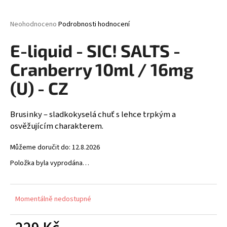
a
j
Průměrné
Neohodnoceno
Podrobnosti hodnocení
hodnocení
í
produktu
E-liquid - SIC! SALTS -
t
je
0,0
?
Cranberry 10ml / 16mg
z
5
(U) - CZ
hvězdiček.
Brusinky – sladkokyselá chuť s lehce trpkým a
HLEDAT
osvěžujícím charakterem.
Můžeme doručit do:
12.8.2026
D
Položka byla vyprodána…
o
p
o
Momentálně nedostupné
r
u