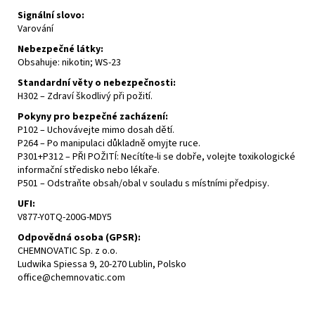
Signální slovo:
Varování
Nebezpečné látky:
Obsahuje: nikotin;
WS-23
Standardní věty o nebezpečnosti:
H302 – Zdraví škodlivý při požití.
Pokyny pro bezpečné zacházení:
P102 – Uchovávejte mimo dosah dětí.
P264 – Po manipulaci důkladně omyjte ruce.
P301+P312 – PŘI POŽITÍ: Necítíte-li se dobře, volejte
toxikologické
informační středisko
nebo lékaře.
P501 – Odstraňte obsah/obal v souladu s místními předpisy.
UFI
:
V877-Y0TQ-200G-MDY5
Odpovědná osoba (
GPSR
):
CHEMNOVATIC Sp. z o.o.
Ludwika Spiessa 9, 20-270 Lublin, Polsko
office@chemnovatic.com