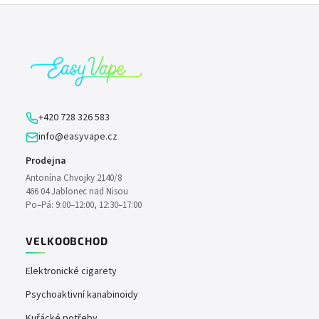
Z
á
p
a
t
í
+420 728 326 583
info@easyvape.cz
Prodejna
Antonína Chvojky 2140/8
466 04 Jablonec nad Nisou
Po–Pá: 9:00–12:00, 12:30–17:00
VELKOOBCHOD
Elektronické cigarety
Psychoaktivní kanabinoidy
Kuřácké potřeby