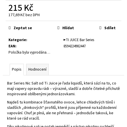
č
215 Kč
u
j
177,69 Kč bez DPH
e
Měrná
m
cena:
Zeptat se
Hlídat
Sdílet
e
Kategorie
:
►TI JUICE Bar Series
EAN
:
8594224982447
E-
Položka byla vyprodána…
LIQUID
-
PEEGEE
-
Popis
Hodnocení
DESERT
SHIP
6MG
Bar Series Nic Salt od Ti Juice je řada liquidů, která sází na to, co
(U)
mají vapery opravdu rádi – výrazné, sladší a dobře čitelné příchutě
inspirované oblíbenými jednorázovkami.
189
Kč
Najdeš tu kombinace šťavnatého ovoce, lehce chladivých tónů i
sladších „drinkových“ profilů, které jsou příjemné na každodenní
vapování. Chuť je plná, ale ne přehnaná – jednoduše taková, ke
které se rád vracíš.
Díky nikotinové soli je potah jemnější a nástup nikotinu rychlejší,