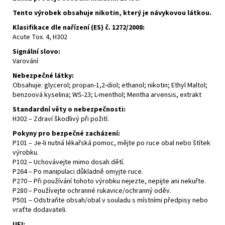
Tento výrobek obsahuje nikotin, který je návykovou látkou.
Klasifikace dle nařízení (ES) č. 1272/2008:
Acute Tox. 4, H302
Signální slovo:
Varování
Nebezpečné látky:
Obsahuje:
glycerol
; propan-1,2-diol; ethanol; nikotin; Ethyl Maltol;
benzoová kyselina;
WS-23
; L-menthol; Mentha arvensis, extrakt
Standardní věty o nebezpečnosti:
H302 – Zdraví škodlivý při požití.
Pokyny pro bezpečné zacházení:
P101 – Je-li nutná lékařská pomoc, mějte po ruce obal nebo štítek
výrobku.
P102 – Uchovávejte mimo dosah dětí.
P264 – Po manipulaci důkladně omyjte ruce.
P270 – Při používání tohoto výrobku nejezte, nepijte ani nekuřte.
P280 – Používejte ochranné rukavice/ochranný oděv.
P501 – Odstraňte obsah/obal v souladu s místními předpisy nebo
vraťte dodavateli.
UFI
: