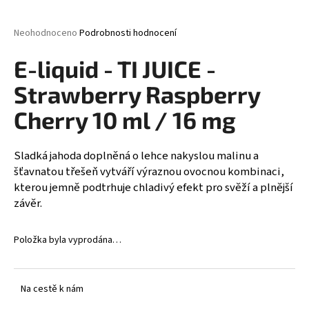
a
j
Průměrné
Neohodnoceno
Podrobnosti hodnocení
hodnocení
í
produktu
E-liquid - TI JUICE -
t
je
0,0
?
Strawberry Raspberry
z
5
Cherry 10 ml / 16 mg
hvězdiček.
Sladká jahoda doplněná o lehce nakyslou malinu a
HLEDAT
šťavnatou třešeň vytváří výraznou ovocnou kombinaci,
kterou jemně podtrhuje chladivý efekt pro svěží a plnější
závěr.
D
o
Položka byla vyprodána…
p
o
r
Na cestě k nám
u