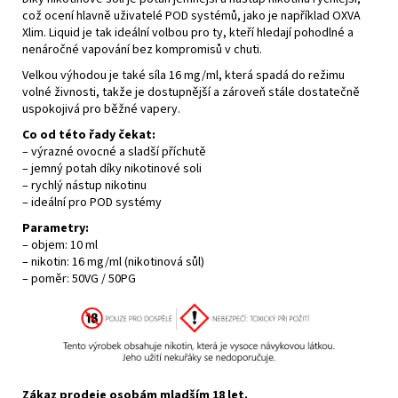
což ocení hlavně uživatelé POD systémů, jako je například OXVA
Xlim. Liquid je tak ideální volbou pro ty, kteří hledají pohodlné a
nenáročné vapování bez kompromisů v chuti.
Velkou výhodou je také síla 16 mg/ml, která spadá do režimu
volné živnosti, takže je dostupnější a zároveň stále dostatečně
uspokojivá pro běžné vapery.
Co od této řady čekat:
– výrazné ovocné a sladší příchutě
– jemný potah díky nikotinové soli
– rychlý nástup nikotinu
– ideální pro POD systémy
Parametry:
– objem: 10 ml
–
nikotin
: 16 mg/ml (nikotinová sůl)
– poměr: 50VG / 50PG
Zákaz prodeje osobám mladším 18 let.