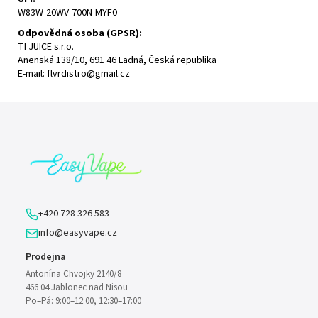
W83W-20WV-700N-MYF0
Odpovědná osoba (
GPSR
):
TI JUICE s.r.o.
Anenská 138/10, 691 46 Ladná, Česká republika
E-mail:
flvrdistro@gmail.cz
Z
á
p
a
t
í
+420 728 326 583
info@easyvape.cz
Prodejna
Antonína Chvojky 2140/8
466 04 Jablonec nad Nisou
Po–Pá: 9:00–12:00, 12:30–17:00