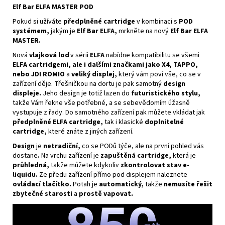
Elf Bar ELFA MASTER POD
Pokud si užíváte
předplněné cartridge
v kombinaci s
POD
systémem,
jakým je
Elf Bar ELFA,
mrkněte na nový
Elf Bar ELFA
MASTER.
Nová
vlajková loď
v sérii
ELFA
nabídne kompatibilitu se všemi
ELFA cartridgemi, ale i dalšími značkami jako X4, TAPPO,
nebo JDI ROMIO
a
veliký displej,
který vám poví vše, co se v
zařízení děje. Třešničkou na dortu je pak samotný
design
displeje.
Jeho design je totiž lazen do
futuristického stylu,
takže Vám řekne vše potřebné, a se sebevědomím úžasně
vystupuje z řady. Do samotného zařízení pak můžete vkládat jak
předplněné ELFA cartridge,
tak i klasické
doplnitelné
cartridge,
které znáte z jiných zařízení.
Design
je
netradiční,
co se PODů týče, ale na první pohled vás
dostane
.
Na vrchu zařízení je
zapuštěná cartridge,
která je
průhledná,
takže můžete kdykoliv
zkontrolovat stav
e-
liquidu
.
Ze předu zařízení přímo pod displejem naleznete
ovládací tlačítko.
Potah je
automatický,
takže
nemusíte řešit
zbytečné starosti
a
prostě vapovat.