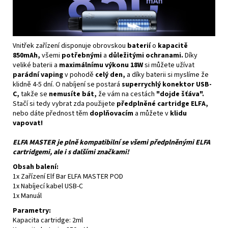
Vnitřek zařízení disponuje obrovskou
baterií
o
kapacitě
850mAh,
všemi
potřebnými
a
důležitými ochranami.
Díky
veliké baterii a
maximálnímu výkonu 18W
si můžete užívat
parádní vaping
v pohodě
celý den,
a díky baterii si myslíme že
klidně 4-5 dní. O nabíjení se postará
superrychlý konektor USB-
C,
takže se
nemusíte bát,
že vám na cestách
"dojde šťáva".
Stačí si tedy vybrat zda použijete
předplněné cartridge ELFA,
nebo dáte přednost těm
doplňovacím
a můžete v
klidu
vapovat!
ELFA MASTER je plně kompatibilní se všemi předplněnými ELFA
cartridgemi, ale i s dalšími značkami!
Obsah balení:
1x Zařízení Elf Bar ELFA MASTER POD
1x Nabíjecí kabel USB-C
1x Manuál
Parametry:
Kapacita cartridge: 2ml