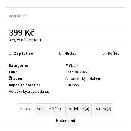
č
u
j
Vyprodáno
e
m
399 Kč
e
329,75 Kč bez DPH
Měrná
E-
cena:
Zeptat se
Hlídat
Sdílet
LIQUID
-
BARLY
Kategorie
:
Zařízení
-
EAN
:
6932570126863
GOLD
Žhavení
:
Automaticky potahem
SALT
10
Kapacita baterie
:
850 mAh
MG
Položka byla vyprodána…
(U)
219
Kč
Popis
Související (3)
Podobné (4)
Videa (2)
Hodnocení