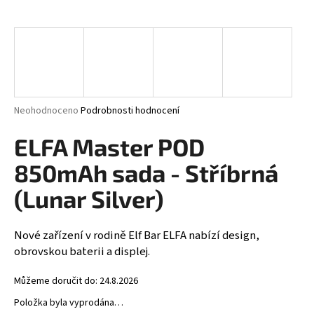
a
j
í
t
?
Průměrné
Neohodnoceno
Podrobnosti hodnocení
hodnocení
produktu
ELFA Master POD
je
HLEDAT
0,0
850mAh sada - Stříbrná
z
5
(Lunar Silver)
hvězdiček.
D
Nové zařízení v rodině Elf Bar ELFA nabízí design,
o
obrovskou baterii a displej.
p
o
Můžeme doručit do:
24.8.2026
r
u
Položka byla vyprodána…