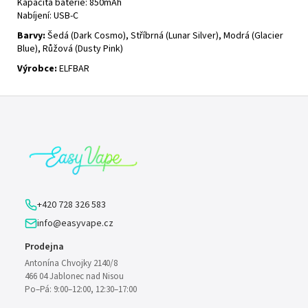
Kapacita
baterie
: 850mAh
Nabíjení: USB-C
Barvy:
Šedá (Dark Cosmo), Stříbrná (Lunar Silver), Modrá (Glacier
Blue), Růžová (Dusty Pink)
Výrobce:
ELFBAR
Z
á
p
a
t
í
+420 728 326 583
info@easyvape.cz
Prodejna
Antonína Chvojky 2140/8
466 04 Jablonec nad Nisou
Po–Pá: 9:00–12:00, 12:30–17:00