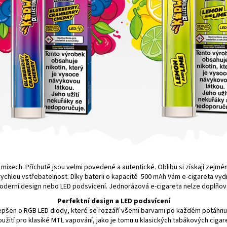
mixech. Příchutě jsou velmi povedené a autentické. Oblibu si získají zejména 
rychlou vstřebatelnost. Díky baterii o kapacitě 500
mAh
Vám e-cigareta vyd
oderní design nebo LED podsvícení. Jednorázová e-cigareta nelze doplňova
Perfektní design a LED podsvícení
vylepšen o RGB LED diody, které se rozzáří všemi barvami po každém potáhnu
užití pro klasiké MTL vapování, jako je tomu u klasických tabákových cigar