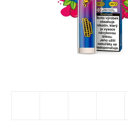
TABÁK) 18MG (U)
189 Kč