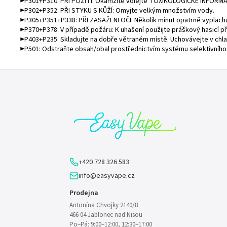
►P301+P310: PŘI POŽITÍ: Okamžitě volejte
TOXIKOLOGICKÉ INFORMA
►P302+P352: PŘI STYKU S KŮŽÍ: Omyjte velkým množstvím vody.
►P305+P351+P338: PŘI ZASAŽENI OČI: Několik minut opatrně vyplachuj
►P370+P378: V případě požáru: K uhašení použijte práškový hasicí př
►P403+P235: Skladujte na dobře větraném místě. Uchovávejte v chla
►P501: Odstraňte obsah/obal prostřednictvím systému selektivníh
Z
á
p
a
t
í
+420 728 326 583
info@easyvape.cz
Prodejna
Antonína Chvojky 2140/8
466 04 Jablonec nad Nisou
Po–Pá: 9:00–12:00, 12:30–17:00