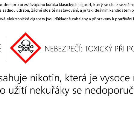
dem pro přestávajícího kuřáka klasických cigaret, který se chce seznámit s
 žádnou údržbu, žádné složité nastavování, a je tak ideálním kandidátem pr
é elektronické cigarety jsou důkladně zabaleny a připraveny k používání 