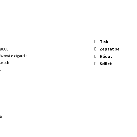
Tisk
e
Zeptat se
20980
ázová e-cigareta
Hlídat
kusech
Sdílet
l
a