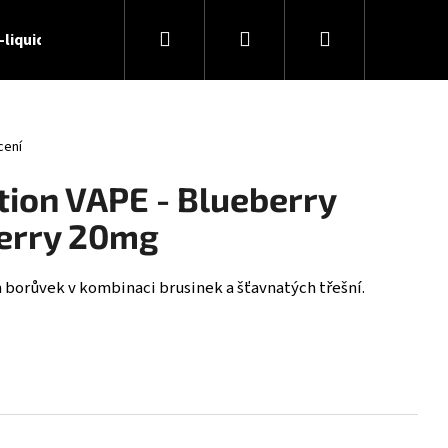
Hledat
Přihlášení
Nákupní
-liquidy
🏢 O nás
📝 Blog
📞 Kontakty
košík
cení
tion VAPE - Blueberry
erry 20mg
 borůvek v kombinaci brusinek a šťavnatých třešní.
 - DESERT SHIP 6MG (U)