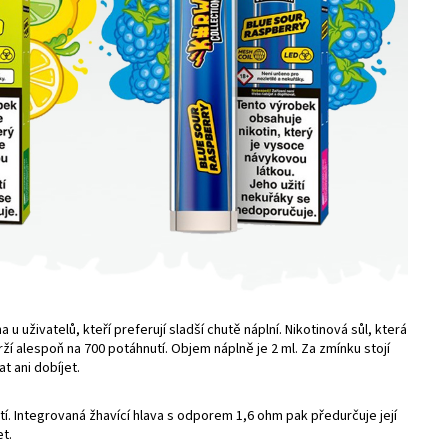
u uživatelů, kteří preferují sladší chutě náplní.
Nikotinová sůl
, která
rží alespoň na 700
potáhnutí
. Objem náplně je 2 ml. Za zmínku stojí
t ani dobíjet.
tí. Integrovaná žhavící hlava s odporem 1,6
ohm
pak předurčuje její
et.