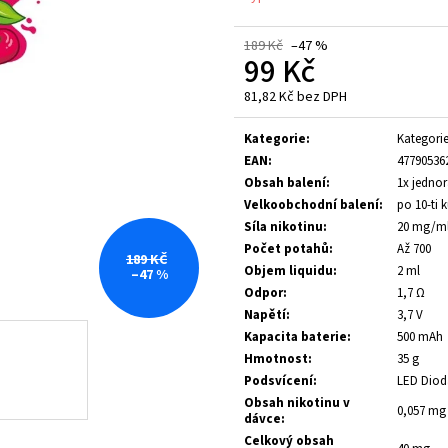
235 Kč
189 Kč
189 Kč
–47 %
99 Kč
81,82 Kč bez DPH
Měrná
cena:
Kategorie
:
Kategori
EAN
:
47790536
Obsah balení
:
1x jednor
Velkoobchodní balení
:
po 10-ti 
Síla nikotinu
:
20 mg/m
Počet potahů
:
Až 700
189 KČ
Objem liquidu
:
2 ml
–47 %
Odpor
:
1,7 Ω
Napětí
:
3,7 V
Kapacita baterie
:
500 mAh
Hmotnost
:
35 g
Podsvícení
:
LED Diod
Obsah nikotinu v
0,057 mg
dávce
:
Celkový obsah