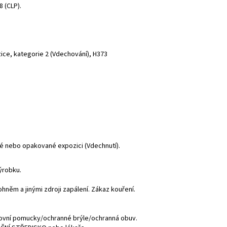
 (CLP).
ice, kategorie 2 (Vdechování), H373
é nebo opakované expozici (Vdechnutí).
ýrobku.
něm a jinými zdroji zapálení. Zákaz kouření.
ovní pomucky/ochranné brýle/ochranná obuv.