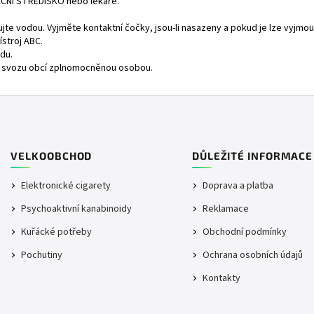
ČNÍ STŘEDISKO
nebo lékaře.
te vodou. Vyjměte kontaktní čočky, jsou-li nasazeny a pokud je lze vyjmou
ístroj ABC.
du.
o svozu obcí zplnomocněnou osobou.
VELKOOBCHOD
DŮLEŽITÉ INFORMACE
Elektronické cigarety
Doprava a platba
Psychoaktivní kanabinoidy
Reklamace
Kuřácké potřeby
Obchodní podmínky
Pochutiny
Ochrana osobních údajů
Kontakty