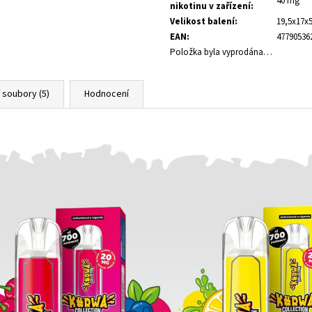
40 mg
nikotinu v zařízení
:
Velikost balení
:
19,5x17x
EAN
:
47790536
Položka byla vyprodána…
í soubory (5)
Hodnocení