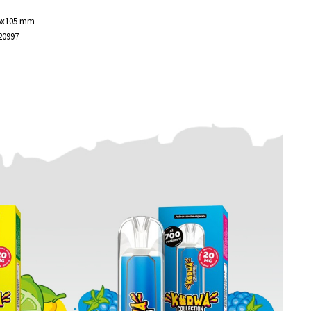
5x105 mm
20997