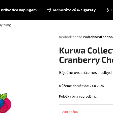
 Průvodce vapingem
💨 Jednorázové e-cigarety
💧 E
rry 20mg
Co potřebujete najít?
Průměrné
Neohodnoceno
Podrobnosti hodno
hodnocení
produktu
HLEDAT
Kurwa Collec
je
0,0
Cranberry Ch
z
5
Doporučujeme
hvězdiček.
Báječně ovocná směs sladkých
Můžeme doručit do:
24.8.2026
Položka byla vyprodána…
E-LIQUID - LIO LIQID - TOBACCO 10 ML / 16 MG
E-LIQUID - PEEGEE
Vyprodáno