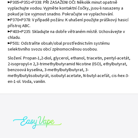
►P305+P351+P338: PŘI ZASAŽENI OČI: Několik minut opatrně
vyplachujte vodou. Vyjměte kontaktní čočky, jsou-li nasazeny a
pokud je lze vyjmout snadno. Pokračujte ve vyplachování.
►P370+P378: V případě požáru: K uhašení použijte práškový hasicí
přístroj ABC.
►P403+P235: Skladujte na dobře větraném místě. Uchovávejte v
chladu.
►P501: Odstraňte obsah/obal prostřednictvím systému
selektivního svozu obcí zplnomocněnou osobou.
Složení. Propan-1,2-diol,
glycerol
, ethanol, triacetin, pentyl-acetát,
2-isopropyl-n
2,3-trimethylbutyramid
Nicotine (ISO)
, ethylbutyrat,
benzoová kyselína, 3-methylbutylbutyrat, 3-
methylbutylisobutyrát, isobutyl acetate, N-butyl-acefát, cis-hex-3-
en-1-ol. Voda, vanilin.
Z
á
p
a
t
í