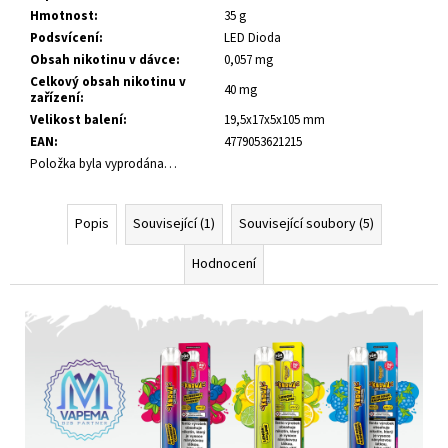
Hmotnost
:
35 g
Podsvícení
:
LED Dioda
Obsah nikotinu v dávce
:
0,057 mg
Celkový obsah nikotinu v
40 mg
zařízení
:
Velikost balení
:
19,5x17x5x105 mm
EAN
:
4779053621215
Položka byla vyprodána…
Popis
Související (1)
Související soubory (5)
Hodnocení