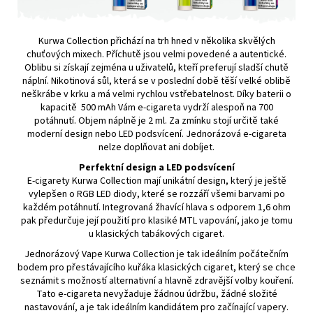
Kurwa Collection
přichází na trh hned v několika skvělých
chuťových mixech. Příchutě jsou velmi povedené a autentické.
Oblibu si získají zejména u uživatelů, kteří preferují sladší chutě
náplní.
Nikotinová sůl
, která se v poslední době těší velké oblibě
neškrábe v krku a má velmi rychlou vstřebatelnost. Díky baterii o
kapacitě 500
mAh
Vám e-cigareta vydrží alespoň na 700
potáhnutí
. Objem náplně je 2 ml. Za zmínku stojí určitě také
moderní design nebo LED podsvícení. Jednorázová e-cigareta
nelze doplňovat ani dobíjet.
Perfektní design a LED podsvícení
E-cigarety Kurwa Collection mají unikátní design, který je ještě
vylepšen o RGB LED diody, které se rozzáří všemi barvami po
každém potáhnutí. Integrovaná žhavící hlava s odporem 1,6
ohm
pak předurčuje její použití pro klasiké MTL vapování, jako je tomu
u klasických tabákových cigaret.
Jednorázový Vape Kurwa Collection je tak ideálním počátečním
bodem pro přestávajícího kuřáka klasických cigaret, který se chce
seznámit s možností alternativní a hlavně zdravější volby kouření.
Tato e-cigareta nevyžaduje žádnou údržbu, žádné složité
nastavování, a je tak ideálním kandidátem pro začínající vapery.