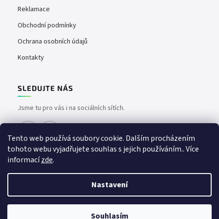
Reklamace
Obchodní podmínky
Ochrana osobních údajů
Kontakty
SLEDUJTE NÁS
Jsme tu pro vás i na sociálních sítích.
Tento web používá soubory cookie. Dalším procházením
tohoto webu vyjadřujete souhlas s jejich používáním.. Více
informací
zde
.
Nastavení
Vytvořil Shoptet
Copyright 2026
easyvape.cz
. Všechna práva vyhrazena.
📦 Vše skladem – doručíme bez čekání | 🚚 Doprava zdarma od 1500 Kč
Souhlasím