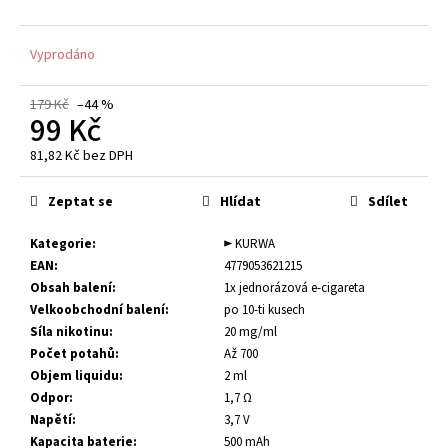
č
u
j
Vyprodáno
e
m
179 Kč
–44 %
e
99 Kč
81,82 Kč bez DPH
E-
Měrná
LIQUID
cena:
Zeptat se
Hlídat
Sdílet
-
BARLY
-
Kategorie
:
► KURWA
RED
EAN
:
4779053621215
SALT
Obsah balení
:
1x jednorázová e-cigareta
BERRY
20
Velkoobchodní balení
:
po 10-ti kusech
MG
Síla nikotinu
:
20 mg/ml
(U)
Počet potahů
:
Až 700
219
Objem liquidu
:
2 ml
Kč
Odpor
:
1,7 Ω
Napětí
:
3,7 V
Kapacita baterie
:
500 mAh