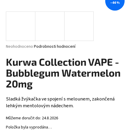
–44 %
a
j
í
t
?
Průměrné
Neohodnoceno
Podrobnosti hodnocení
hodnocení
produktu
Kurwa Collection VAPE -
je
HLEDAT
0,0
Bubblegum Watermelon
z
5
20mg
hvězdiček.
D
Sladká žvýkačka ve spojení s melounem, zakončená
o
lehkým mentolovým nádechem.
p
o
Můžeme doručit do:
24.8.2026
r
u
Položka byla vyprodána…