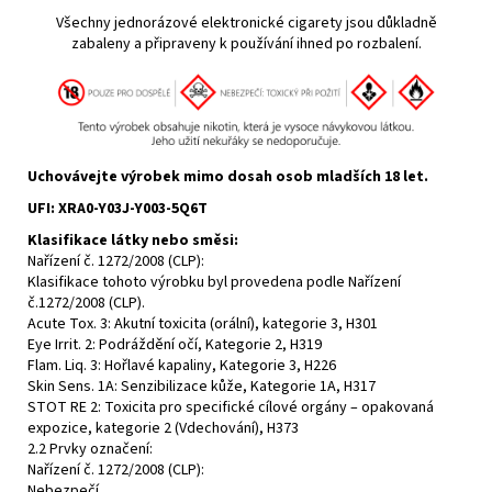
Všechny jednorázové elektronické cigarety jsou důkladně
zabaleny a připraveny k používání ihned po rozbalení.
Uchovávejte výrobek mimo dosah osob mladších 18 let.
UFI
: XRA0-Y03J-Y003-5Q6T
Klasifikace látky nebo směsi:
Nařízení č. 1272/2008 (CLP):
Klasifikace tohoto výrobku byl provedena podle Nařízení
č.1272/2008 (CLP).
Acute Tox. 3: Akutní toxicita (orální), kategorie 3, H301
Eye Irrit. 2: Podráždění očí, Kategorie 2, H319
Flam. Liq. 3: Hořlavé kapaliny, Kategorie 3, H226
Skin Sens. 1A: Senzibilizace kůže, Kategorie 1A, H317
STOT RE 2: Toxicita pro specifické cílové orgány – opakovaná
expozice, kategorie 2 (Vdechování), H373
2.2 Prvky označení:
Nařízení č. 1272/2008 (CLP):
Nebezpečí