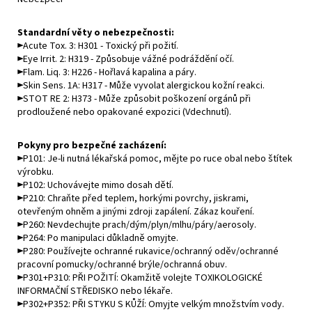
Standardní věty o nebezpečnosti:
►Acute Tox. 3: H301 - Toxický při požití.
►Eye Irrit. 2: H319 - Způsobuje vážné podráždění očí.
►Flam. Liq. 3: H226 - Hořlavá kapalina a páry.
►Skin Sens. 1A: H317 - Může vyvolat alergickou kožní reakci.
►STOT RE 2: H373 - Může způsobit poškození orgánů při
prodloužené nebo opakované expozici (Vdechnutí).
Pokyny pro bezpečné zacházení:
►P101: Je-li nutná lékařská pomoc, mějte po ruce obal nebo štítek
výrobku.
►P102: Uchovávejte mimo dosah dětí.
►P210: Chraňte před teplem, horkými povrchy, jiskrami,
otevřeným ohněm a jinými zdroji zapálení. Zákaz kouření.
►P260: Nevdechujte prach/dým/plyn/mlhu/páry/aerosoly.
►P264: Po manipulaci důkladně omyjte.
►P280: Používejte ochranné rukavice/ochranný oděv/ochranné
pracovní pomucky/ochranné brýle/ochranná obuv.
►P301+P310: PŘI POŽITÍ: Okamžitě volejte
TOXIKOLOGICKÉ
INFORMAČNÍ STŘEDISKO
nebo lékaře.
►P302+P352: PŘI STYKU S KŮŽÍ: Omyjte velkým množstvím vody.