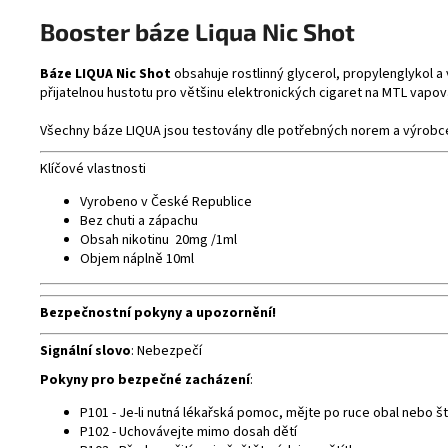
Booster
báze
Liqua Nic Shot
Báze LIQUA Nic Shot
obsahuje rostlinný
glycerol
,
propylenglykol
a 
přijatelnou hustotu pro většinu elektronických cigaret na MTL
vapová
Všechny báze LIQUA jsou testovány dle potřebných norem a výrobce 
Klíčové vlastnosti
Vyrobeno v České Republice
Bez chuti a zápachu
Obsah nikotinu 20mg /1ml
Objem náplně 10ml
Bezpečnostní pokyny a upozornění!
Signální slovo
: Nebezpečí
Pokyny pro bezpečné zacházení
:
P101 - Je-li nutná lékařská pomoc, mějte po ruce obal nebo št
P102 - Uchovávejte mimo dosah dětí