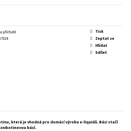
Tisk
a příchutě
Zeptat se
17624
Hlídat
Sdílet
nu, která je vhodná pro domácí výrobu e-liquidů. Bázi stačí
eznikotinovou bází.