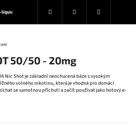
Hledat
Přihlášení
Nákupní
-liquidy
🏢 O nás
📝 Blog
📞 Kontakty
košík
cení
OT 50/50 - 20mg
A Nic Shot je základní neochucená báze s vysokým
žného volného nikotinu, která je vhodná pro domácí
míchat se samotnou příchutí a začít používat jako hotový e-
 - DESERT SHIP 6MG (U)