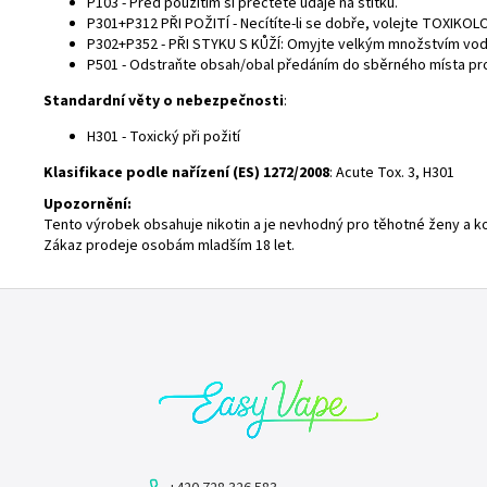
P103 - Před použitím si přečtěte údaje na štítku.
P301+P312 PŘI POŽITÍ - Necítíte-li se dobře, volejte
TOXIKOLO
P302+P352 - PŘI STYKU S KŮŽÍ: Omyjte velkým množstvím vod
P501 - Odstraňte obsah/obal předáním do sběrného místa pr
Standardní věty o nebezpečnosti
:
H301 - Toxický při požití
Klasifikace podle
nařízení (ES) 1272/2008
:
Acute Tox. 3, H301
Upozornění:
Tento výrobek obsahuje nikotin a je nevhodný pro těhotné ženy a ko
Zákaz prodeje osobám mladším 18 let.
Z
á
p
a
t
í