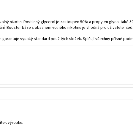
volný
nikotin
. Rostlinný glycerol je zastoupen 50% a propylen glycol také 
ní. Booster báze s obsahem volného nikotinu je vhodná pro uživatele hledají
garantuje vysoký standard použitých složek. Splňují všechny přísné podmí
ítek výrobku.