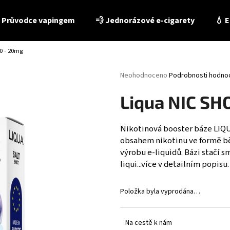
 Průvodce vapingem
💨 Jednorázové e-cigarety
💧 E
0 - 20mg
Co potřebujete najít?
Průměrné
Neohodnoceno
Podrobnosti hodno
hodnocení
produktu
HLEDAT
Liqua NIC SH
je
0,0
z
Nikotinová
booster
báze
LIQU
5
obsahem nikotinu ve formě bě
Doporučujeme
hvězdiček.
výrobu e-liquidů. Bázi stačí s
liqui...více v detailním popisu.
Položka byla vyprodána…
E-LIQUID - LIO LIQID - TOBACCO 10 ML / 16 MG
E-LIQUID - PEEGEE
Na cestě k nám