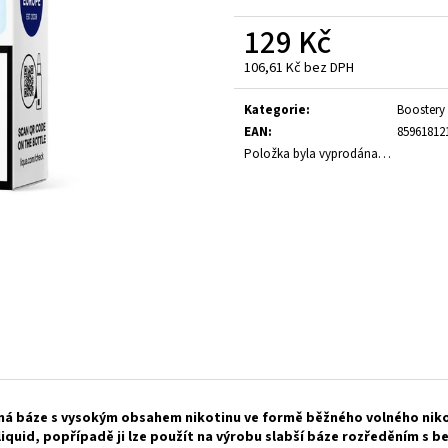
235 Kč
189 Kč
129 Kč
106,61 Kč bez DPH
Měrná
cena:
Kategorie
:
Boostery 
EAN
:
85961812
Položka byla vyprodána…
ná báze s vysokým obsahem nikotinu ve formě běžného volného nikoti
liquid
, popřípadě ji lze použít na výrobu slabší báze rozředěním s b