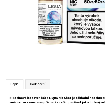
TABÁK) 18MG (U)
189 Kč
Popis
Hodnocení
Nikotinová booster báze LIQUA Nic Shot je základní neochuce
smíchat se samotnou příchutí a začít používat jako hotový
e-