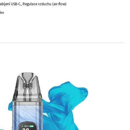
Nabíjení USB-C, Regulace vzduchu (air-flow)
tém