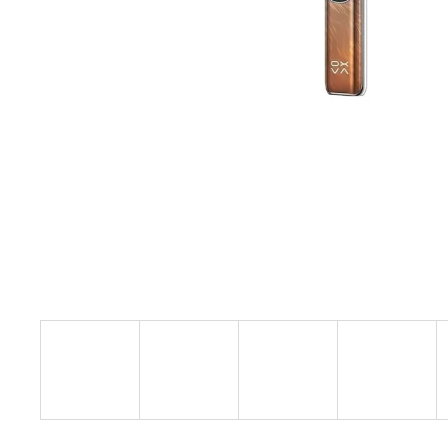
TABÁK) 18MG (U)
189 Kč