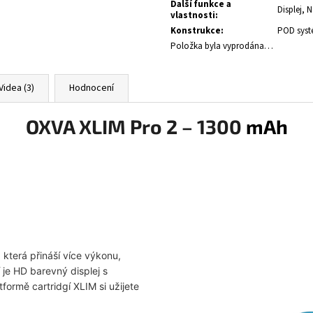
Další funkce a
Displej, 
vlastnosti
:
Konstrukce
:
POD sys
Položka byla vyprodána…
Videa (3)
Hodnocení
OXVA XLIM Pro 2 – 1300
mAh
která přináší více výkonu,
í je HD barevný displej s
ormě cartridgí XLIM si užijete