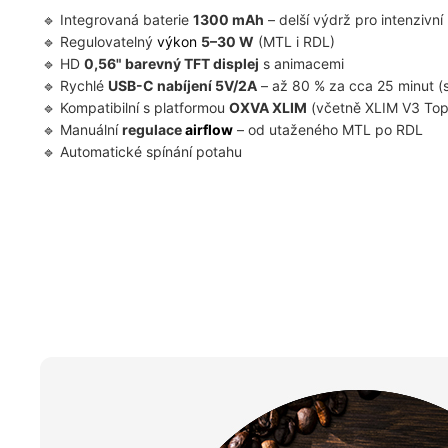
Integrovaná baterie
1300 mAh
– delší výdrž pro intenzivní
Regulovatelný
výkon
5–30 W
(MTL i RDL)
HD
0,56" barevný TFT displej
s animacemi
Rychlé
USB-C nabíjení 5V/2A
– až 80 % za cca 25 minut 
Kompatibilní s platformou
OXVA XLIM
(včetně XLIM V3 Top 
Manuální
regulace
airflow
– od utaženého MTL po RDL
Automatické spínání potahu