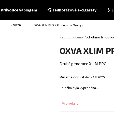
 Průvodce vapingem
💨 Jednorázové e-cigarety
💧 E
Zařízení
OXVA XLIM PRO 2 Kit - Amber Orange
Co potřebujete najít?
Průměrné
Neohodnoceno
Podrobnosti hodno
hodnocení
produktu
HLEDAT
OXVA XLIM PR
je
0,0
z
Druhá generace XLIM PRO
5
Doporučujeme
hvězdiček.
Můžeme doručit do:
24.8.2026
Položka byla vyprodána…
Vyprodáno
E-LIQUID - LIO LIQID - TOBACCO 10 ML / 16 MG
E-LIQUID - PEEGEE