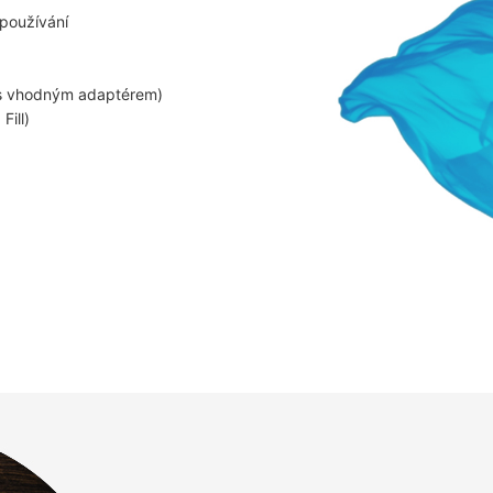
 používání
(s vhodným adaptérem)
Fill)