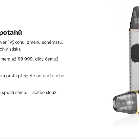
 potahů
stavení výkonu, změnu schématu,
hlý stisk).
imem až
99 999
, díky čemuž
m prstu přejdete od utaženého
 spustí samo. Tlačítko slouží