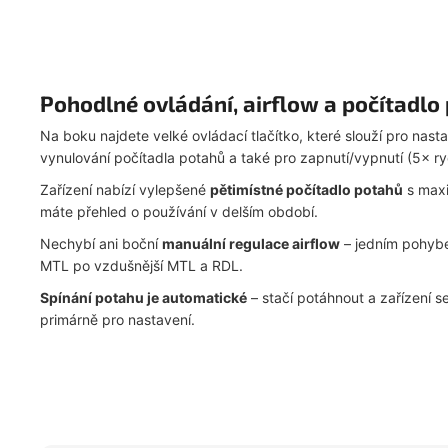
Pohodlné ovládání, airflow a počítadlo
Na boku najdete velké ovládací tlačítko, které slouží pro na
vynulování počítadla potahů a také pro zapnutí/vypnutí (5× ryc
Zařízení nabízí vylepšené
pětimístné počítadlo potahů
s max
máte přehled o používání v delším období.
Nechybí ani boční
manuální regulace airflow
– jedním pohybe
MTL po vzdušnější MTL a RDL.
Spínání potahu je automatické
– stačí potáhnout a zařízení se
primárně pro nastavení.