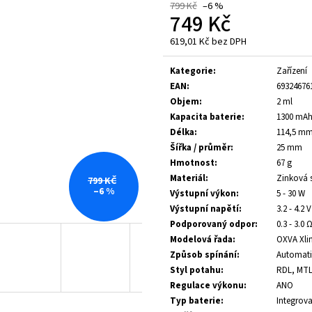
799 Kč
–6 %
235 Kč
189 Kč
749 Kč
619,01 Kč bez DPH
Měrná
cena:
Kategorie
:
Zařízení
EAN
:
69324676
Objem
:
2 ml
Kapacita baterie
:
1300 mA
Délka
:
114,5 m
Šířka / průměr
:
25 mm
Hmotnost
:
67 g
Materiál
:
Zinková 
799 KČ
–6 %
Výstupní výkon
:
5 - 30 W
Výstupní napětí
:
3.2 - 4.2 V
Podporovaný odpor
:
0.3 - 3.0 
Modelová řada
:
OXVA Xli
Způsob spínání
:
Automat
Styl potahu
:
RDL, MT
Regulace výkonu
:
ANO
Typ baterie
:
Integrova