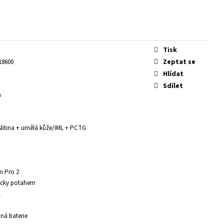
Tisk
Zeptat se
18600
Hlídat
h
Sdílet
m
slitina + umělá kůže/IML + PCTG
Ω
m Pro 2
icky potahem
L
ná baterie