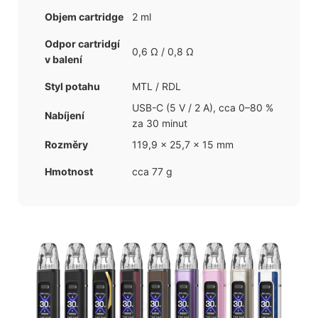
Objem cartridge
2 ml
Odpor cartridgí
0,6 Ω / 0,8 Ω
v balení
Styl potahu
MTL / RDL
USB-C (5 V / 2 A), cca 0–80 %
Nabíjení
za 30 minut
Rozměry
119,9 × 25,7 × 15 mm
Hmotnost
cca 77 g