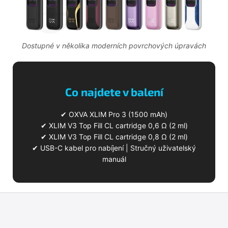
Dostupné v několika moderních povrchových úpravách
Co najdete v balení
✔ OXVA XLIM Pro 3 (1500 mAh)
✔ XLIM V3 Top Fill CL cartridge 0,6 Ω (2 ml)
✔ XLIM V3 Top Fill CL cartridge 0,8 Ω (2 ml)
✔ USB-C kabel pro nabíjení | Stručný uživatelský
manuál
Z
á
p