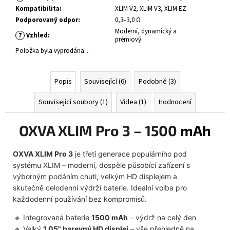
Kompatibilita
:
XLIM V2, XLIM V3, XLIM EZ
Podporovaný odpor
:
0,3–3,0 Ω
Moderní, dynamický a
?
Vzhled
:
prémiový
Položka byla vyprodána…
Popis
Související (6)
Podobné (3)
Související soubory (1)
Videa (1)
Hodnocení
OXVA XLIM Pro 3 – 1500
mAh
OXVA XLIM Pro 3
je třetí generace populárního pod
systému XLIM – moderní, dospěle působící zařízení s
výborným podáním chuti, velkým HD displejem a
skutečně celodenní výdrží baterie. Ideální volba pro
každodenní používání bez kompromisů.
Integrovaná baterie
1500 mAh
– výdrž na celý den
Velký
1,05" barevný HD displej
– vše přehledně na