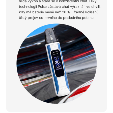
hlídá výkon a stará se o konzistentní chuť. Díky
technologii Pulse zůstává chuť výrazná i ve chvíli,
kdy má baterie méně než 20 % – žádné kolísání,
čistý projev od prvního do posledního potahu.