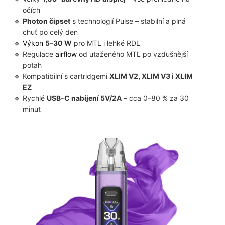
očích
Photon čipset
s technologií Pulse – stabilní a plná
chuť po celý den
Výkon
5–30 W
pro MTL i lehké RDL
Regulace
airflow
od utaženého MTL po vzdušnější
potah
Kompatibilní s cartridgemi
XLIM V2, XLIM V3 i XLIM
EZ
Rychlé
USB-C nabíjení 5V/2A
– cca 0–80 % za 30
minut