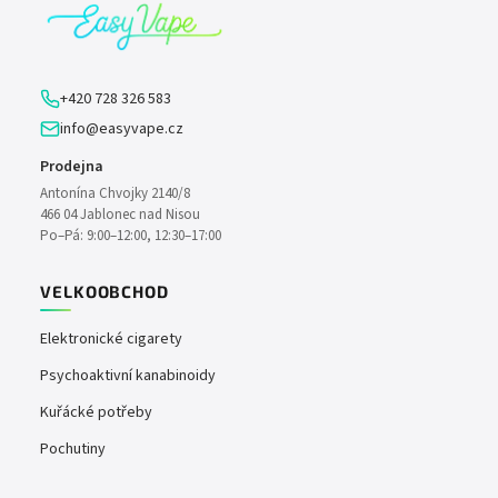
a
t
í
+420 728 326 583
info@easyvape.cz
Prodejna
Antonína Chvojky 2140/8
466 04 Jablonec nad Nisou
Po–Pá: 9:00–12:00, 12:30–17:00
VELKOOBCHOD
Elektronické cigarety
Psychoaktivní kanabinoidy
Kuřácké potřeby
Pochutiny