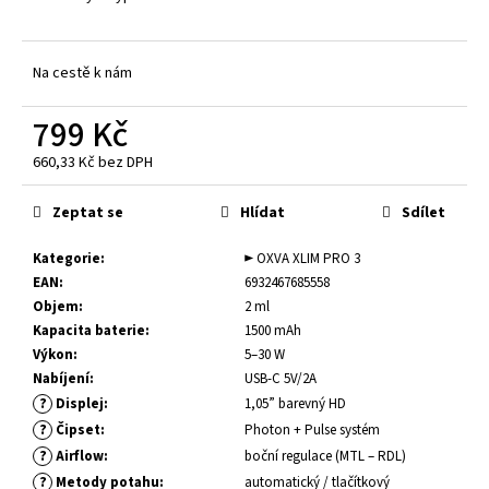
č
u
j
Na cestě k nám
e
m
799 Kč
e
660,33 Kč bez DPH
Měrná
ELFLIQ
cena:
-
Zeptat se
Hlídat
Sdílet
NIC
SALT
Kategorie
:
► OXVA XLIM PRO 3
-
CREAM
EAN
:
6932467685558
TOBACCO
Objem
:
2 ml
10
Kapacita baterie
:
1500 mAh
ML
/
Výkon
:
5–30 W
20MG
Nabíjení
:
USB-C 5V/2A
NIC.
?
Displej
:
1,05” barevný HD
245
?
Čipset
:
Photon + Pulse systém
Kč
?
Airflow
:
boční regulace (MTL – RDL)
?
Metody potahu
:
automatický / tlačítkový