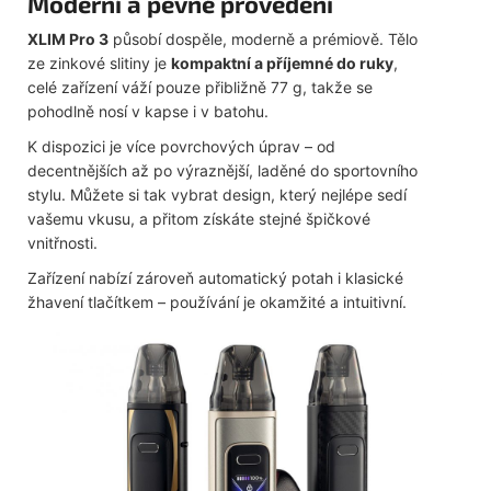
Moderní a pevné provedení
XLIM Pro 3
působí dospěle, moderně a prémiově. Tělo
ze zinkové slitiny je
kompaktní a příjemné do ruky
,
celé zařízení váží pouze přibližně 77 g, takže se
pohodlně nosí v kapse i v batohu.
K dispozici je více povrchových úprav – od
decentnějších až po výraznější, laděné do sportovního
stylu. Můžete si tak vybrat design, který nejlépe sedí
vašemu vkusu, a přitom získáte stejné špičkové
vnitřnosti.
Zařízení nabízí zároveň automatický potah i klasické
žhavení tlačítkem – používání je okamžité a intuitivní.