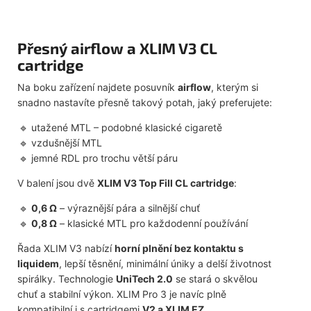
Přesný airflow a XLIM V3 CL
cartridge
Na boku zařízení najdete posuvník
airflow
, kterým si
snadno nastavíte přesně takový potah, jaký preferujete:
utažené MTL – podobné klasické cigaretě
vzdušnější MTL
jemné RDL pro trochu větší páru
V balení jsou dvě
XLIM V3 Top Fill CL cartridge
:
0,6 Ω
– výraznější pára a silnější chuť
0,8 Ω
– klasické MTL pro každodenní používání
Řada XLIM V3 nabízí
horní plnění bez kontaktu s
liquidem
, lepší těsnění, minimální úniky a delší životnost
spirálky. Technologie
UniTech 2.0
se stará o skvělou
chuť a stabilní výkon. XLIM Pro 3 je navíc plně
kompatibilní i s cartridgemi
V2 a XLIM EZ
.