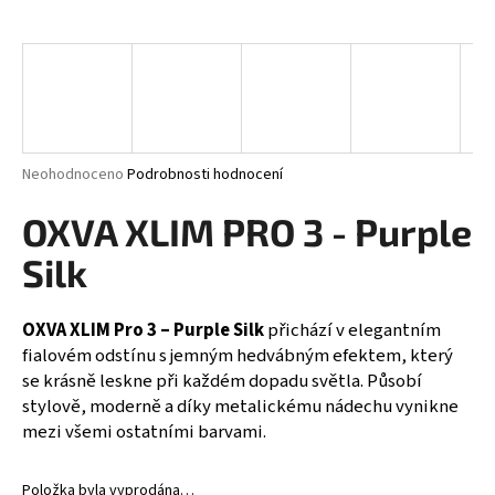
a
j
í
t
?
Průměrné
Neohodnoceno
Podrobnosti hodnocení
hodnocení
produktu
OXVA XLIM PRO 3 - Purple
je
HLEDAT
0,0
Silk
z
5
hvězdiček.
OXVA XLIM Pro 3 – Purple Silk
přichází v elegantním
D
fialovém odstínu s jemným hedvábným efektem, který
o
se krásně leskne při každém dopadu světla. Působí
p
stylově, moderně a díky metalickému nádechu vynikne
o
mezi všemi ostatními barvami.
r
u
Položka byla vyprodána…