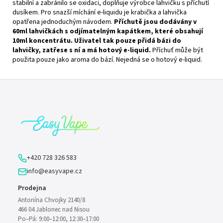
stabilní a zabránilo se oxidaci, doplňuje výrobce lahvičku s příchutí
dusíkem. Pro snazší míchání e-liquidu je krabička a lahvička
opatřena jednoduchým návodem.
Příchutě jsou dodávány v
60ml lahvičkách s odjímatelným kapátkem, které obsahují
10ml koncentrátu. Uživatel tak pouze přidá bázi do
lahvičky, zatřese s ní a má hotový e-liquid.
Příchuť může být
použita pouze jako aroma do bází. Nejedná se o hotový e-liquid.
Z
á
p
a
t
í
+420 728 326 583
info@easyvape.cz
Prodejna
Antonína Chvojky 2140/8
466 04 Jablonec nad Nisou
Po–Pá: 9:00–12:00, 12:30–17:00