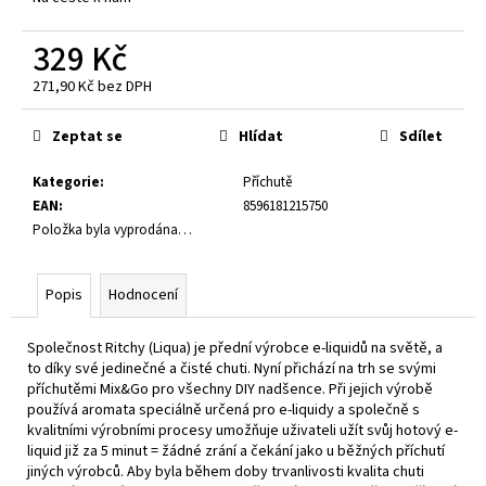
č
u
329 Kč
j
e
271,90 Kč bez DPH
m
Měrná
e
cena:
Zeptat se
Hlídat
Sdílet
Kategorie
:
Příchutě
E-
LIQUID
EAN
:
8596181215750
-
Položka byla vyprodána…
LIO
LIQID
-
Popis
Hodnocení
TOBACCO
10
ML
Společnost Ritchy (Liqua) je přední výrobce e-liquidů na světě, a
/
to díky své jedinečné a čisté chuti. Nyní přichází na trh se svými
16
MG
příchutěmi Mix&Go pro všechny DIY nadšence. Při jejich výrobě
používá aromata speciálně určená pro e-liquidy a společně s
235
kvalitními výrobními procesy umožňuje uživateli užít svůj hotový
e-
Kč
liquid
již za 5 minut = žádné zrání a čekání jako u běžných příchutí
jiných výrobců. Aby byla během doby trvanlivosti kvalita chuti