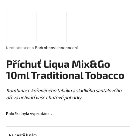
a
j
í
t
?
Průměrné
Neohodnoceno
Podrobnosti hodnocení
hodnocení
produktu
Příchuť Liqua Mix&Go
je
HLEDAT
0,0
10ml Traditional Tobacco
z
5
hvězdiček.
Kombinace kořeněného tabáku a sladkého santalového
D
dřeva uchvátí vaše chuťové pohárky.
o
p
Položka byla vyprodána…
o
r
u
Na cestě k nám