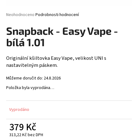
a
j
Průměrné
Neohodnoceno
Podrobnosti hodnocení
hodnocení
í
produktu
Snapback - Easy Vape -
t
je
0,0
?
bílá 1.01
z
5
hvězdiček.
Originální kšiltovka Easy Vape, velikost UNI s
nastavitelným páskem.
HLEDAT
Můžeme doručit do:
24.8.2026
Položka byla vyprodána…
D
o
Vyprodáno
p
o
379 Kč
r
u
313,22 Kč bez DPH