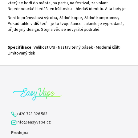
který se hodí do města, na partu, na festival, za volant.
Nejednoducké hledáš jen kšiltovku – hledáš identitu. A ta tady je.
Není to průmyslová výroba, žádné kopie, žádné kompromisy.
Pokud tuhle vidíš teď – je to tvoje šance. Jakmile je vyprodaná,
přijde jiný design. Stejná věc se nevyrábí podruhé.
Specifikace:
Velikost UNI · Nastavitelný pásek · Moderní kšilt ·
Limitovaný tisk
Z
á
p
a
t
í
+420 728 326 583
info@easyvape.cz
Prodejna