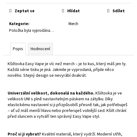
č
Měrná
u
cena:
Zeptat se
Hlídat
Sdílet
j
e
Kategorie
:
Merch
m
Položka byla vyprodána…
e
Popis
Hodnocení
E-
LIQUID
-
Kšiltovka Easy Vape je víc než merch – je to kus, který máš jen ty.
PEEGEE
Každá série tisku je jiná. Jakmile je vyprodaná, přijde něco
-
nového. Stejný design se nevyrábí dvakrát.
DESERT
SHIP
6MG
Univerzální velikost, dokonalá na každého.
Kšiltovka je ve
(U)
velikosti UNI s plně nastavitelným páskem na zátylku. Díky
189
elastickému nastavení si ji přizpůsobíš přesně tak, jak potřebuješ
Kč
– ať už máš menší hlavu nebo preferuješ volnější sed. Kšilt chrání
před sluncem a vytváří ten správný Easy Vape styl.
Proč si ji vybrat?
Kvalitní materiál, který vydrží. Moderní střih,