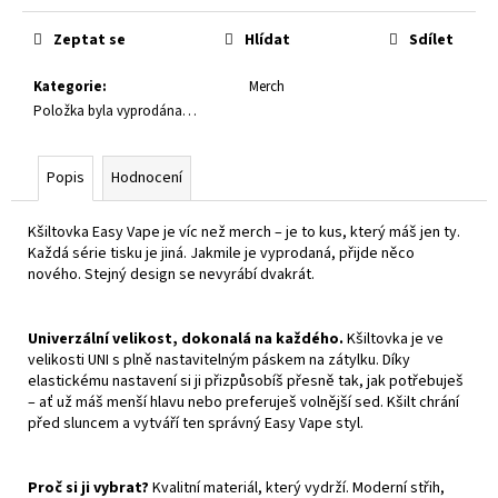
č
Měrná
u
cena:
Zeptat se
Hlídat
Sdílet
j
e
Kategorie
:
Merch
m
Položka byla vyprodána…
e
Popis
Hodnocení
E-
LIQUID
-
Kšiltovka Easy Vape je víc než merch – je to kus, který máš jen ty.
BARLY
Každá série tisku je jiná. Jakmile je vyprodaná, přijde něco
-
nového. Stejný design se nevyrábí dvakrát.
RED
SALT
BERRY
Univerzální velikost, dokonalá na každého.
Kšiltovka je ve
20
MG
velikosti UNI s plně nastavitelným páskem na zátylku. Díky
(U)
elastickému nastavení si ji přizpůsobíš přesně tak, jak potřebuješ
– ať už máš menší hlavu nebo preferuješ volnější sed. Kšilt chrání
219
před sluncem a vytváří ten správný Easy Vape styl.
Kč
Proč si ji vybrat?
Kvalitní materiál, který vydrží. Moderní střih,