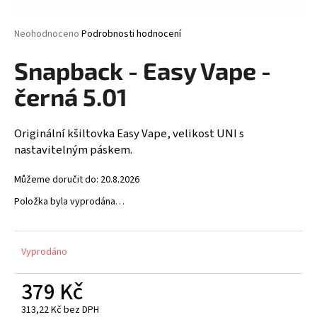
a
j
Průměrné
Neohodnoceno
Podrobnosti hodnocení
hodnocení
í
produktu
Snapback - Easy Vape -
t
je
0,0
?
černá 5.01
z
5
hvězdiček.
Originální kšiltovka Easy Vape, velikost UNI s
nastavitelným páskem.
HLEDAT
Můžeme doručit do:
20.8.2026
Položka byla vyprodána…
D
o
Vyprodáno
p
o
379 Kč
r
u
313,22 Kč bez DPH