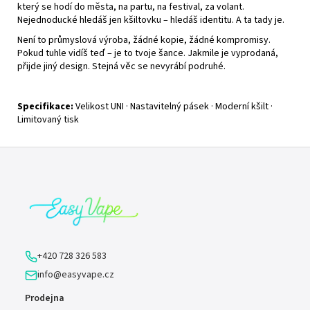
který se hodí do města, na partu, na festival, za volant.
Nejednoducké hledáš jen kšiltovku – hledáš identitu. A ta tady je.
Není to průmyslová výroba, žádné kopie, žádné kompromisy.
Pokud tuhle vidíš teď – je to tvoje šance. Jakmile je vyprodaná,
přijde jiný design. Stejná věc se nevyrábí podruhé.
Specifikace:
Velikost UNI · Nastavitelný pásek · Moderní kšilt ·
Limitovaný tisk
Z
á
p
a
t
í
+420 728 326 583
info@easyvape.cz
Prodejna