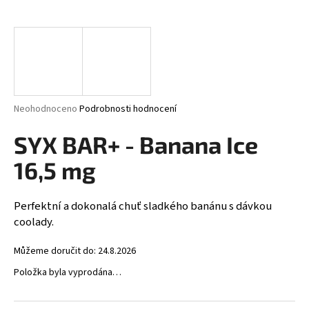
a
j
í
t
?
Průměrné
Neohodnoceno
Podrobnosti hodnocení
hodnocení
produktu
SYX BAR+ - Banana Ice
je
HLEDAT
0,0
16,5 mg
z
5
hvězdiček.
Perfektní a dokonalá chuť sladkého banánu s dávkou
D
coolady.
o
p
Můžeme doručit do:
24.8.2026
o
Položka byla vyprodána…
r
u