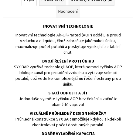
Hodnocení
INOVATIVNÍ TECHNOLOGIE
Inovativní technologie
Air-Oil-Parted (AOP)
odděluje proud
vzduchu a
e-liquidu
, čímž zabraňuje jakémukoli úniku,
maximalizuje
počet potahů
a poskytuje vynikající a stabilní
chuť.
DVOJÍ ŘEŠENÍ PROTI ÚNIKU
SYX BAR využívá technologii AOP, která pomocí tyčinky AOP
blokuje kanál pro proudění vzduchu a vyřazuje snímač
potahů, což vede ke komplexnějšímu řešení ochrany proti
úniku.
STAČÍ ODPOJIT A JÍT
Jednoduše vyjměte tyčinku AOP bez čekání a začněte
okamžitě vapovat
VIZUÁLNĚ PRŮHLEDNÝ DESIGN NÁDRŽKY
Průhledná konstrukce SYX BAR umožňuje kdykoli a kdekoli
zkontrolovat počet dostupných potahů.
DOBŘE VYLADĚNÁ KAPACITA