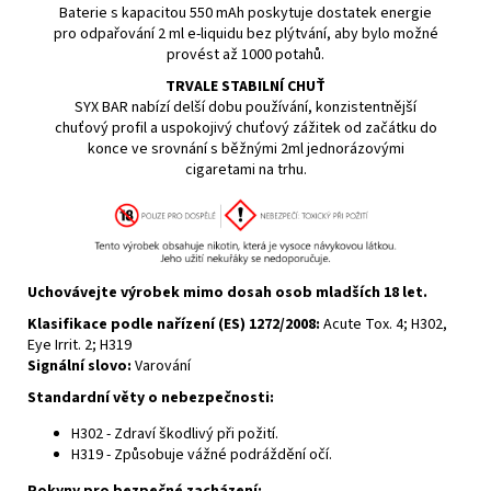
Baterie s kapacitou 550
mAh
poskytuje dostatek energie
pro odpařování 2 ml e-liquidu bez plýtvání, aby bylo možné
provést až 1000 potahů.
TRVALE STABILNÍ CHUŤ
SYX BAR nabízí delší dobu používání, konzistentnější
chuťový profil a uspokojivý chuťový zážitek od začátku do
konce ve srovnání s běžnými 2ml jednorázovými
cigaretami na trhu.
Uchovávejte výrobek mimo dosah osob mladších 18 let.
Klasifikace podle
nařízení (ES) 1272/2008
:
Acute Tox. 4; H302,
Eye Irrit. 2; H319
Signální slovo:
Varování
Standardní věty o nebezpečnosti:
H302 - Zdraví škodlivý při požití.
H319 - Způsobuje vážné podráždění očí.