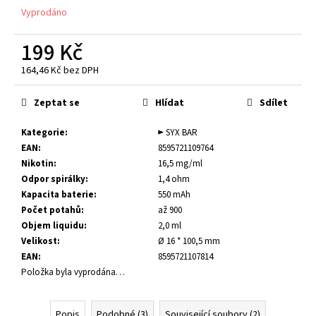
č
Vyprodáno
u
j
199 Kč
e
m
164,46 Kč bez DPH
e
Měrná
cena:
Zeptat se
Hlídat
Sdílet
E-
LIQUID
Kategorie
:
► SYX BAR
-
EAN
:
8595721109764
PEEGEE
Nikotin
:
16,5 mg/ml
-
Odpor spirálky
:
1,4 ohm
USA
MIX
Kapacita baterie
:
550 mAh
(AMERICKÝ
Počet potahů
:
až 900
TABÁK)
Objem liquidu
:
2,0 ml
18MG
(U)
Velikost
:
Ø 16 * 100,5 mm
EAN
:
8595721107814
189
Kč
Položka byla vyprodána…
Popis
Podobné (3)
Související soubory (2)