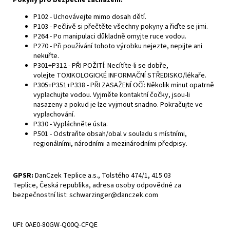
Pokyny pro bezpečné zacházení:
P102 - Uchovávejte mimo dosah dětí.
P103 - Pečlivě si přečtěte všechny pokyny a řiďte se jimi.
P264 - Po manipulaci důkladně omyjte ruce vodou.
P270 - Při používání tohoto výrobku nejezte, nepijte ani
nekuřte.
P301+P312 - PŘI POŽITÍ: Necítíte-li se dobře,
volejte
TOXIKOLOGICKÉ INFORMAČNÍ STŘEDISKO
/lékaře.
P305+P351+P338 - PŘI ZASAŽENÍ OČÍ: Několik minut opatrně
vyplachujte vodou. Vyjměte kontaktní čočky, jsou-li
nasazeny a pokud je lze vyjmout snadno. Pokračujte ve
vyplachování.
P330 - Vypláchněte ústa.
P501 - Odstraňte obsah/obal v souladu s místními,
regionálními, národními a mezinárodními předpisy.
GPSR
:
DanCzek Teplice a.s.,
Tolstého 474/1,
415 03
Teplice,
Česká republika,
adresa osoby odpovědné za
bezpečnostní list: schwarzinger@danczek.com
UFI
: 0AE0-80GW-Q00Q-CFQE