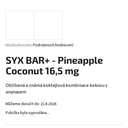
a
j
í
t
?
Průměrné
Neohodnoceno
Podrobnosti hodnocení
hodnocení
produktu
SYX BAR+ - Pineapple
je
HLEDAT
0,0
Coconut 16,5 mg
z
5
hvězdiček.
Oblíbená a známá koktejlová kombinace kokosu s
D
ananasem
o
p
Můžeme doručit do:
21.8.2026
o
Položka byla vyprodána…
r
u