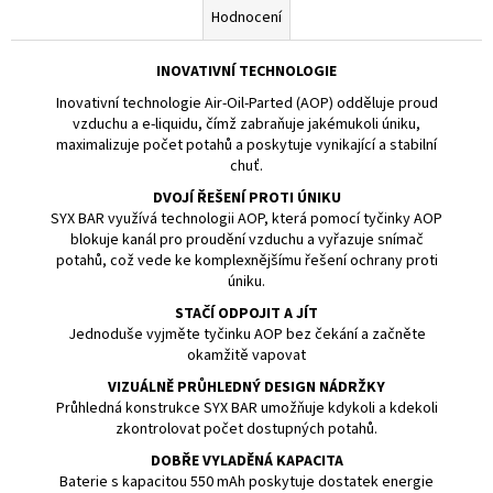
Hodnocení
INOVATIVNÍ TECHNOLOGIE
Inovativní technologie
Air-Oil-Parted (AOP)
odděluje proud
vzduchu a
e-liquidu
, čímž zabraňuje jakémukoli úniku,
maximalizuje
počet potahů
a poskytuje vynikající a stabilní
chuť.
DVOJÍ ŘEŠENÍ PROTI ÚNIKU
SYX BAR využívá technologii AOP, která pomocí tyčinky AOP
blokuje kanál pro proudění vzduchu a vyřazuje snímač
potahů, což vede ke komplexnějšímu řešení ochrany proti
úniku.
STAČÍ ODPOJIT A JÍT
Jednoduše vyjměte tyčinku AOP bez čekání a začněte
okamžitě vapovat
VIZUÁLNĚ PRŮHLEDNÝ DESIGN NÁDRŽKY
Průhledná konstrukce SYX BAR umožňuje kdykoli a kdekoli
zkontrolovat počet dostupných potahů.
DOBŘE VYLADĚNÁ KAPACITA
Baterie s kapacitou 550
mAh
poskytuje dostatek energie