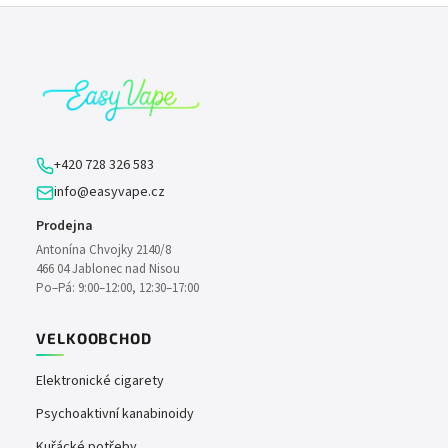
Z
á
p
a
t
í
+420 728 326 583
info@easyvape.cz
Prodejna
Antonína Chvojky 2140/8
466 04 Jablonec nad Nisou
Po–Pá: 9:00–12:00, 12:30–17:00
VELKOOBCHOD
Elektronické cigarety
Psychoaktivní kanabinoidy
Kuřácké potřeby