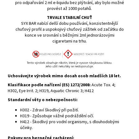
pro odpařování 2 ml e-liquidu bez plýtvání, aby bylo možné
provést až 1000 potahů.
TRVALE STABILNÍ CHUŤ
SYX BAR nabízí delší dobu používání, konzistentnější
chuťový profil a uspokojivý chuťový zážitek od začátku do
konce ve srovnání s běžnými 2ml jednorázovými
cigaretami na trhu.
Uchovávejte výrobek mimo dosah osob mladších 18 let.
Klasifikace podle
nařízení (ES) 1272/2008
:
Acute Tox. 4;
H302, Eye Irrit. 2; H319, Aquatic Chronic 3; H412
Standardní věty o nebezpečnosti:
H302 - Zdraví škodlivý při požití.
H319 - Způsobuje vážné podráždění očí.
H412 - Škodlivý pro vodní organismy, s dlouhodobými
účinky.
Pokyny pro bezpečné zacházení: