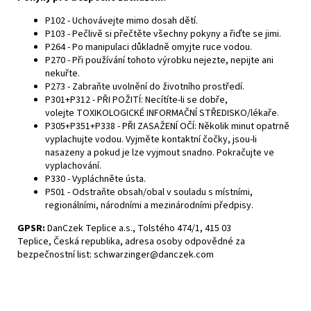
P102 - Uchovávejte mimo dosah dětí.
P103 - Pečlivě si přečtěte všechny pokyny a řiďte se jimi.
P264 - Po manipulaci důkladně omyjte ruce vodou.
P270 - Při používání tohoto výrobku nejezte, nepijte ani
nekuřte.
P273 - Zabraňte uvolnění do životního prostředí.
P301+P312 - PŘI POŽITÍ: Necítíte-li se dobře,
volejte
TOXIKOLOGICKÉ INFORMAČNÍ STŘEDISKO
/lékaře.
P305+P351+P338 - PŘI ZASAŽENÍ OČÍ: Několik minut opatrně
vyplachujte vodou. Vyjměte kontaktní čočky, jsou-li
nasazeny a pokud je lze vyjmout snadno. Pokračujte ve
vyplachování.
P330 - Vypláchněte ústa.
P501 - Odstraňte obsah/obal v souladu s místními,
regionálními, národními a mezinárodními předpisy.
GPSR
:
DanCzek Teplice a.s.,
Tolstého 474/1,
415 03
Teplice,
Česká republika,
adresa osoby odpovědné za
bezpečnostní list: schwarzinger@danczek.com