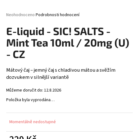
a
j
Průměrné
Neohodnoceno
Podrobnosti hodnocení
hodnocení
í
produktu
E-liquid - SIC! SALTS -
t
je
0,0
?
Mint Tea 10ml / 20mg (U)
z
5
- CZ
hvězdiček.
Mátový čaj – jemný čaj s chladivou mátou a svěžím
HLEDAT
dozvukem v silnější variantě
Můžeme doručit do:
12.8.2026
D
Položka byla vyprodána…
o
p
o
Momentálně nedostupné
r
u