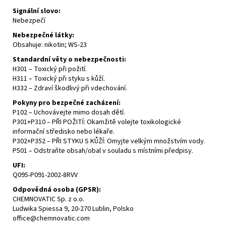
Signální slovo:
Nebezpečí
Nebezpečné látky:
Obsahuje: nikotin;
WS-23
Standardní věty o nebezpečnosti:
H301 – Toxický při požití.
H311 – Toxický při styku s kůží.
H332 – Zdraví škodlivý při vdechování.
Pokyny pro bezpečné zacházení:
P102 – Uchovávejte mimo dosah dětí.
P301+P310 – PŘI POŽITÍ: Okamžitě volejte
toxikologické
informační středisko
nebo lékaře.
P302+P352 – PŘI STYKU S KŮŽÍ: Omyjte velkým množstvím vody.
P501 – Odstraňte obsah/obal v souladu s místními předpisy.
UFI
:
Q095-P091-2002-8RVV
Odpovědná osoba (
GPSR
):
CHEMNOVATIC Sp. z o.o.
Ludwika Spiessa 9, 20-270 Lublin, Polsko
office@chemnovatic.com