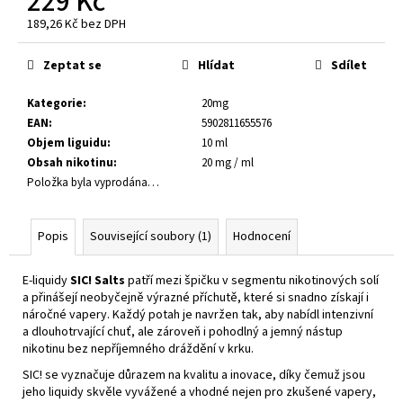
229 Kč
č
u
189,26 Kč bez DPH
Měrná
j
cena:
e
Zeptat se
Hlídat
Sdílet
m
e
Kategorie
:
20mg
EAN
:
5902811655576
Objem liguidu
:
10 ml
E-
Obsah nikotinu
:
20 mg / ml
LIQUID
Položka byla vyprodána…
-
RITCHY
-
COFFEE
Popis
Související soubory (1)
Hodnocení
TOBACCO
20MG
E-liquidy
SIC! Salts
patří mezi špičku v segmentu nikotinových solí
229
a přinášejí neobyčejně výrazné příchutě, které si snadno získají i
Kč
náročné vapery. Každý potah je navržen tak, aby nabídl intenzivní
a dlouhotrvající chuť, ale zároveň i pohodlný a jemný nástup
nikotinu bez nepříjemného dráždění v krku.
SIC! se vyznačuje důrazem na kvalitu a inovace, díky čemuž jsou
jeho liquidy skvěle vyvážené a vhodné nejen pro zkušené vapery,