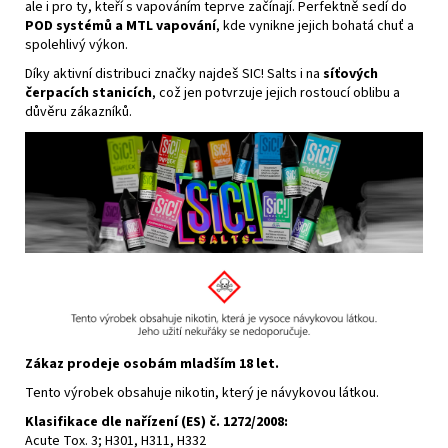
ale i pro ty, kteří s vapováním teprve začínají. Perfektně sedí do
POD systémů a MTL vapování
, kde vynikne jejich bohatá chuť a
spolehlivý
výkon
.
Díky aktivní distribuci značky najdeš SIC! Salts i na
síťových
čerpacích stanicích
, což jen potvrzuje jejich rostoucí oblibu a
důvěru zákazníků.
Zákaz prodeje osobám mladším 18 let.
Tento výrobek obsahuje
nikotin
, který je návykovou látkou.
Klasifikace dle nařízení (ES) č. 1272/2008:
Acute Tox. 3; H301, H311, H332