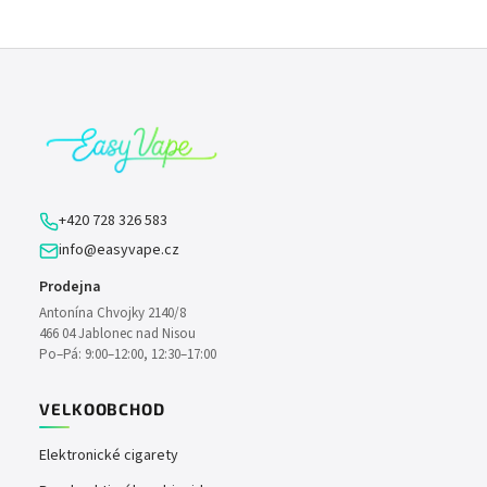
Z
á
p
a
t
í
+420 728 326 583
info@easyvape.cz
Prodejna
Antonína Chvojky 2140/8
466 04 Jablonec nad Nisou
Po–Pá: 9:00–12:00, 12:30–17:00
VELKOOBCHOD
Elektronické cigarety