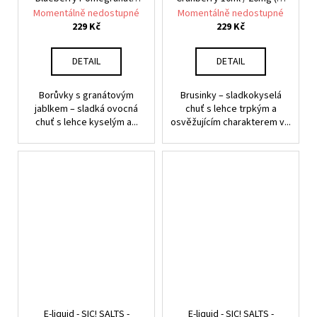
10ml / 20mg (U) - CZ
- CZ
Momentálně nedostupné
Momentálně nedostupné
229 Kč
229 Kč
DETAIL
DETAIL
Borůvky s granátovým
Brusinky – sladkokyselá
jablkem – sladká ovocná
chuť s lehce trpkým a
chuť s lehce kyselým a...
osvěžujícím charakterem v...
E-liquid - SIC! SALTS -
E-liquid - SIC! SALTS -