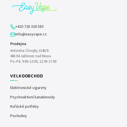
a
a
c
t
í
í
p
+420 728 326 583
r
info@easyvape.cz
v
k
Prodejna
y
Antonína Chvojky 2140/8
v
466 04 Jablonec nad Nisou
ý
Po–Pá: 9:00–12:00, 12:30–17:00
p
i
VELKOOBCHOD
s
u
Elektronické cigarety
Psychoaktivní kanabinoidy
Kuřácké potřeby
Pochutiny