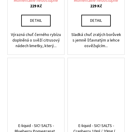
20mg (U) - CZ
CZ
Momentálně nedostupné
Momentálně nedostupné
229 Kč
229 Kč
DETAIL
DETAIL
Výrazná chuť černého rybízu
Sladká chuť zralých borůvek
doplněná o svěží citrusový
s jemně šťavnatým a lehce
nádech limetky, který...
osvěžujícím...
E-liquid - SIC! SALTS -
E-liquid - SIC! SALTS -
Blueberry Pomegranate
Cranberry 10ml / 20mg (U)