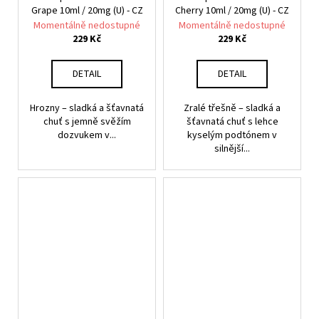
Grape 10ml / 20mg (U) - CZ
Cherry 10ml / 20mg (U) - CZ
Momentálně nedostupné
Momentálně nedostupné
229 Kč
229 Kč
DETAIL
DETAIL
Hrozny – sladká a šťavnatá
Zralé třešně – sladká a
chuť s jemně svěžím
šťavnatá chuť s lehce
dozvukem v...
kyselým podtónem v
silnější...