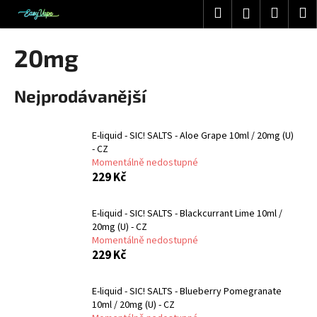
K
Přejít
Hledat
Nákup
M
Přihlášení
na
o
obsah
Zpět
Zpět
košík
š
20mg
í
C
k
Nejprodávanější
o
p
o
E-liquid - SIC! SALTS - Aloe Grape 10ml / 20mg (U)
t
- CZ
Momentálně nedostupné
ř
229 Kč
e
b
E-liquid - SIC! SALTS - Blackcurrant Lime 10ml /
u
20mg (U) - CZ
j
Momentálně nedostupné
229 Kč
e
t
E-liquid - SIC! SALTS - Blueberry Pomegranate
e
10ml / 20mg (U) - CZ
n