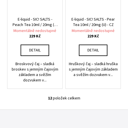
E-liquid - SIC! SALTS -
E-liquid - SIC! SALTS - Pear
Peach Tea 10ml / 20mg (U)
Tea 10ml / 20mg (U) - CZ
- CZ
Momentálně nedostupné
Momentálně nedostupné
229 Kč
229 Kč
DETAIL
DETAIL
Broskvový čaj – sladká
Hruškový čaj – sladká hruška
broskev s jemným čajovým
s jemným čajovým základem
základem a svěžím
a svěžím dozvukem v...
dozvukem v...
12
položek celkem
O
v
Z
l
á
á
d
p