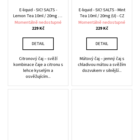
E-liquid - SIC! SALTS -
E-liquid - SIC! SALTS - Mint
Lemon Tea 10ml / 20mg (U)
Tea 10ml / 20mg (U) - CZ
- CZ
Momentálně nedostupné
Momentálně nedostupné
229 Kč
229 Kč
DETAIL
DETAIL
Citronový čaj – svěží
Mátový čaj – jemný čaj s
kombinace čaje a citronu s
chladivou mátou a svěžím
lehce kyselým a
dozvukem v silnější...
osvěžujícím...