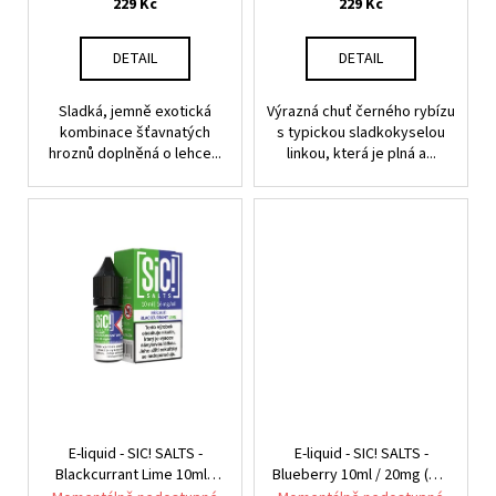
č
t
229 Kč
229 Kč
u
ů
j
DETAIL
DETAIL
e
m
Sladká, jemně exotická
Výrazná chuť černého rybízu
e
kombinace šťavnatých
s typickou sladkokyselou
hroznů doplněná o lehce...
linkou, která je plná a...
E-
LIQUID
-
PEEGEE
-
DESERT
SHIP
6MG
(U)
189
Kč
E-liquid - SIC! SALTS -
E-liquid - SIC! SALTS -
Blackcurrant Lime 10ml /
Blueberry 10ml / 20mg (U) -