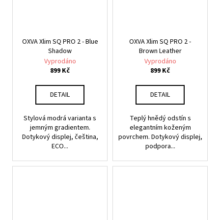
OXVA Xlim SQ PRO 2 - Blue
OXVA Xlim SQ PRO 2 -
Shadow
Brown Leather
Vyprodáno
Vyprodáno
899 Kč
899 Kč
DETAIL
DETAIL
Stylová modrá varianta s
Teplý hnědý odstín s
jemným gradientem.
elegantním koženým
Dotykový displej, čeština,
povrchem. Dotykový displej,
ECO...
podpora...