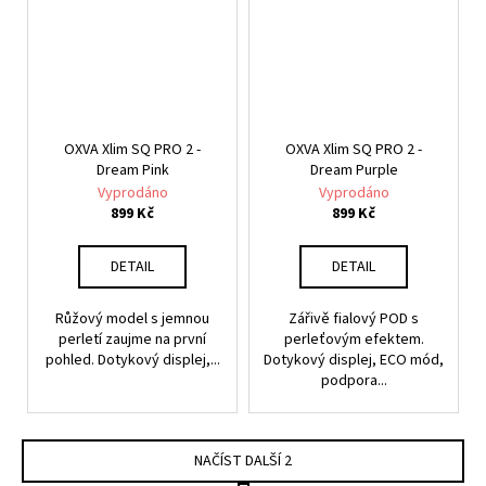
OXVA Xlim SQ PRO 2 -
OXVA Xlim SQ PRO 2 -
Dream Pink
Dream Purple
Vyprodáno
Vyprodáno
899 Kč
899 Kč
DETAIL
DETAIL
Růžový model s jemnou
Zářivě fialový POD s
perletí zaujme na první
perleťovým efektem.
pohled. Dotykový displej,...
Dotykový displej, ECO mód,
podpora...
NAČÍST DALŠÍ 2