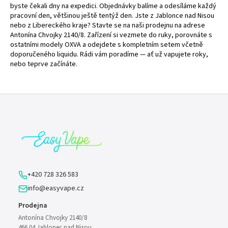
byste čekali dny na expedici. Objednávky balíme a odesíláme každý
pracovní den, většinou ještě tentýž den. Jste z Jablonce nad Nisou
nebo z Libereckého kraje? Stavte se na naši prodejnu na adrese
Antonína Chvojky 2140/8. Zařízení si vezmete do ruky, porovnáte s
ostatními modely OXVA a odejdete s kompletním setem včetně
doporučeného liquidu. Rádi vám poradíme — ať už vapujete roky,
nebo teprve začínáte.
Z
á
p
a
t
í
+420 728 326 583
info@easyvape.cz
Prodejna
Antonína Chvojky 2140/8
466 04 Jablonec nad Nisou