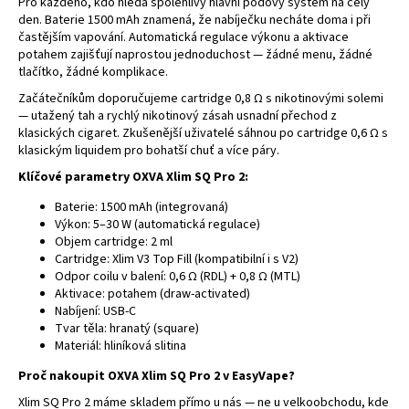
Pro každého, kdo hledá spolehlivý hlavní podový systém na celý
den. Baterie 1500 mAh znamená, že nabíječku necháte doma i při
častějším vapování. Automatická regulace výkonu a aktivace
potahem zajišťují naprostou jednoduchost — žádné menu, žádné
tlačítko, žádné komplikace.
Začátečníkům doporučujeme cartridge 0,8 Ω s nikotinovými solemi
— utažený tah a rychlý nikotinový zásah usnadní přechod z
klasických cigaret. Zkušenější uživatelé sáhnou po cartridge 0,6 Ω s
klasickým liquidem pro bohatší chuť
a více páry.
Klíčové parametry OXVA Xlim SQ Pro 2:
Baterie: 1500 mAh (integrovaná)
Výkon: 5–30 W (automatická regulace)
Objem cartridge: 2 ml
Cartridge: Xlim V3 Top Fill (kompatibilní i s V2)
Odpor coilu v balení: 0,6 Ω (RDL) + 0,8 Ω (MTL)
Aktivace: potahem (draw-activated)
Nabíjení: USB-C
Tvar těla: hranatý (square)
Materiál: hliníková slitina
Proč nakoupit OXVA Xlim SQ Pro 2 v EasyVape?
Xlim SQ Pro 2 máme skladem přímo u nás — ne u velkoobchodu, kde