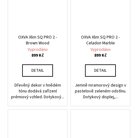
OXVA Xlim SQ PRO 2 -
OXVA Xlim SQ PRO 2 -
Brown Wood
Celadon Marble
Vyprodáno
Vyprodáno
899 Kč
899 Kč
DETAIL
DETAIL
Dřevěný dekor v hnědém
Jemně mramorový design v
tónu dodává zařízení
pastelově zeleném odstínu.
prémiový vzhled. Dotykový...
Dotykový displej,...