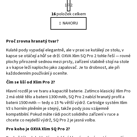
S
1
2
t
O
r
16
položek celkem
v
á
NAHORU
l
n
k
á
o
d
Proč zrovna hranatý tvar?
v
a
á
Kulaté pody vypadají elegantně, ale v praxi se kutálejí ze stolu, v
c
n
kapse se otáčejí a hůř se drží. OXVA Xlim SQ Pro 2 tohle řeší — rovné
í
í
plochy přirozeně sednou mezi prsty, zařízení stabilně stojí na stole
p
a v kapse leží naplocho jako zapalovač. Je to drobnost, ale při
r
každodenním používání ji oceníte.
v
Čím se liší od Xlim Pro 2?
k
Hlavní rozdíl je ve tvaru a kapacitě baterie. Zatímco klasický Xlim Pro
y
2 má oblé tělo a baterii 1300 mAh, SQ Pro 2 nabízí hranatý profil a
v
baterii 1500 mAh — tedy o 15 % větší výdrž. Cartridge systém Xlim
ý
V3 s horním plněním je stejný, takže pody jsou vzájemně
p
kompatibilní. Pokud máte rádi pocit solidního zařízení v ruce a
i
chcete co nejdelší výdrž, SQ Pro 2 je jasná volba.
s
Pro koho je OXVA Xlim SQ Pro 2?
u