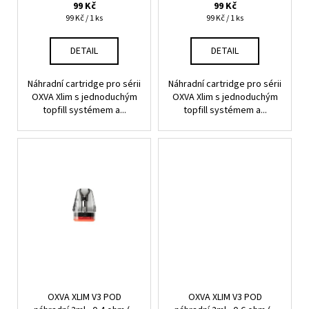
t
99 Kč
99 Kč
Měrná
Měrná
99 Kč / 1 ks
99 Kč / 1 ks
ů
cena:
cena:
DETAIL
DETAIL
Náhradní cartridge pro sérii
Náhradní cartridge pro sérii
OXVA Xlim s jednoduchým
OXVA Xlim s jednoduchým
topfill systémem a...
topfill systémem a...
OXVA XLIM V3 POD
OXVA XLIM V3 POD