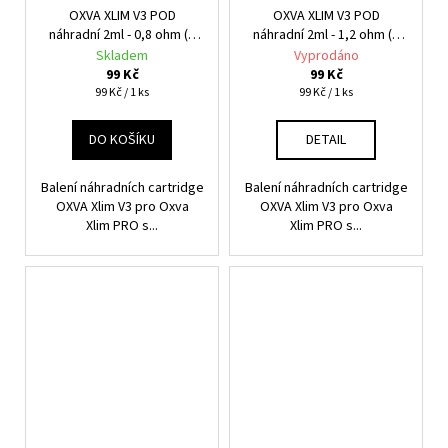
OXVA XLIM V3 POD
OXVA XLIM V3 POD
náhradní 2ml - 0,8 ohm (1
náhradní 2ml - 1,2 ohm (1
ks)
ks)
Skladem
Vyprodáno
99 Kč
99 Kč
Měrná
Měrná
99 Kč / 1 ks
99 Kč / 1 ks
cena:
cena:
DO KOŠÍKU
DETAIL
Balení náhradních cartridge
Balení náhradních cartridge
OXVA Xlim V3 pro Oxva
OXVA Xlim V3 pro Oxva
Xlim PRO s...
Xlim PRO s...