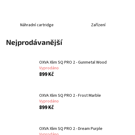
a
j
í
Náhradní cartridge
Zařízení
t
?
Nejprodávanější
OXVA Xlim SQ PRO 2 - Gunmetal Wood
Vyprodáno
HLEDAT
899 Kč
OXVA Xlim SQ PRO 2 - Frost Marble
D
Vyprodáno
o
899 Kč
p
o
r
OXVA Xlim SQ PRO 2 - Dream Purple
u
Vyprodáno