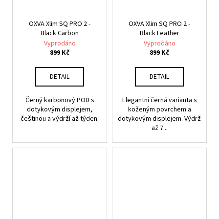
OXVA Xlim SQ PRO 2 -
OXVA Xlim SQ PRO 2 -
Black Carbon
Black Leather
Vyprodáno
Vyprodáno
899 Kč
899 Kč
DETAIL
DETAIL
Černý karbonový POD s
Elegantní černá varianta s
dotykovým displejem,
koženým povrchem a
češtinou a výdrží až týden.
dotykovým displejem. Výdrž
až 7...